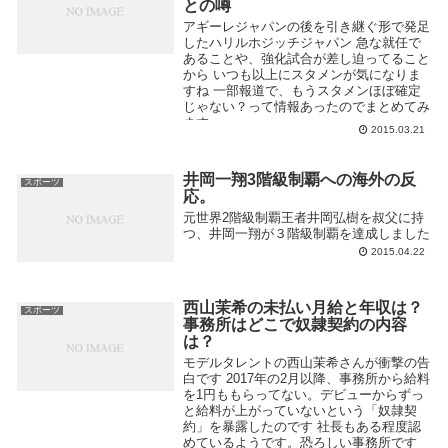
との噂
アギーレジャパンの後を引き継ぐ形で発足
したハリルホジッチジャパン 急な就任で
あることや、強化試合が差し迫ってること
から いつも以上にスタメンが気になりま
すね 一部報道で、もうスタメンほぼ確定
じゃない？って情報あったのでまとめてみ
ます
2015.03.21
井岡一翔3階級制覇への海外の反
スポーツ
応。
元世界2階級制覇王者井岡弘樹を叔父に持
つ、井岡一翔が３階級制覇を達成しました
2015.04.22
西山茉希の未払い月給と年収は？
スポーツ
事務所はどこで奴隷契約の内容
は？
モデルタレントの西山茉希さんが衝撃の告
白です 2017年の2月以降、事務所から給料
を1円ももらってない。デビューからずっ
と給料が上がっていないという「奴隷契
約」を暴露したのです 社長もある程度認
めているようです。恐ろしい事務所です