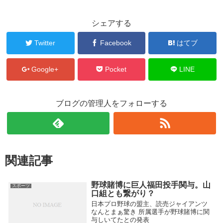
シェアする
Twitter
Facebook
はてブ
Google+
Pocket
LINE
ブログの管理人をフォローする
関連記事
野球賭博に巨人福田投手関与。山
スポーツ
口組とも繋がり？
日本プロ野球の盟主、読売ジャイアンツ
なんとまぁ驚き 所属選手が野球賭博に関
与しいてたとの発表