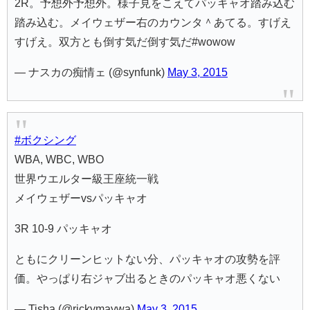
2R。予想外予想外。様子見をこえてパッキャオ踏み込む
踏み込む。メイウェザー右のカウンタ＾あてる。すげえ
すげえ。双方とも倒す気だ倒す気だ#wowow
— ナスカの痴情ェ (@synfunk)
May 3, 2015
#ボクシング
WBA, WBC, WBO
世界ウエルター級王座統一戦
メイウェザーvsパッキャオ
3R 10-9 パッキャオ
ともにクリーンヒットない分、パッキャオの攻勢を評
価。やっぱり右ジャブ出るときのパッキャオ悪くない
— Tisha (@rickymaywa)
May 3, 2015