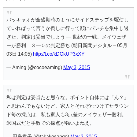
パッキャオが全盛期時のようにサイドステップを駆使し
ていればって言うか倒しに行って顔にパンチを集中し過
ぎた、判定は妥当でしょう — 世紀の一戦、メイウェザ
ーが勝利 ３―０の判定勝ち (朝日新聞デジタル – 05月
03日 14:05)
http://t.co/kDGkUP3xXY
— Aming (@cocoeaming)
May 3, 2015
私は判定は妥当だと思うな。ポイント自体には「ん？」
と思わんでもないけど、家人とそれぞれつけてたラウン
ド毎の採点は、私も家人も3点差のメイウェザー勝利。
米国式だと手数での採点が強いよねえ。
— 田島貴子 (@takakosango)
May 3, 2015