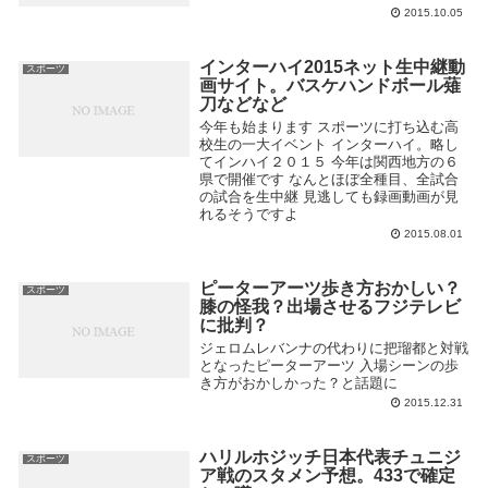
2015.10.05
インターハイ2015ネット生中継動
スポーツ
画サイト。バスケハンドボール薙
刀などなど
今年も始まります スポーツに打ち込む高
校生の一大イベント インターハイ。略し
てインハイ２０１５ 今年は関西地方の６
県で開催です なんとほぼ全種目、全試合
の試合を生中継 見逃しても録画動画が見
れるそうですよ
2015.08.01
ピーターアーツ歩き方おかしい？
スポーツ
膝の怪我？出場させるフジテレビ
に批判？
ジェロムレバンナの代わりに把瑠都と対戦
となったピーターアーツ 入場シーンの歩
き方がおかしかった？と話題に
2015.12.31
ハリルホジッチ日本代表チュニジ
スポーツ
ア戦のスタメン予想。433で確定