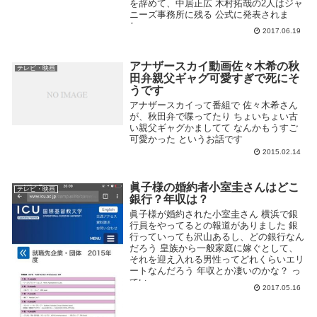
を辞めて、中居正広 木村拓哉の2人はジャ
ニーズ事務所に残る 公式に発表されま
し...
2017.06.19
アナザースカイ動画佐々木希の秋
テレビ・映画
田弁親父ギャグ可愛すぎで死にそ
うです
アナザースカイって番組で 佐々木希さん
が、秋田弁で喋ってたり ちょいちょい古
い親父ギャグかましてて なんかもうすご
可愛かった というお話です
2015.02.14
眞子様の婚約者小室圭さんはどこ
テレビ・映画
銀行？年収は？
眞子様が婚約された小室圭さん 横浜で銀
行員をやってるとの報道がありました 銀
行っていっても沢山あるし、どの銀行なん
だろう 皇族から一般家庭に嫁ぐとして、
それを迎え入れる男性ってどれくらいエリ
ートなんだろう 年収とか凄いのかな？ っ
てい...
2017.05.16