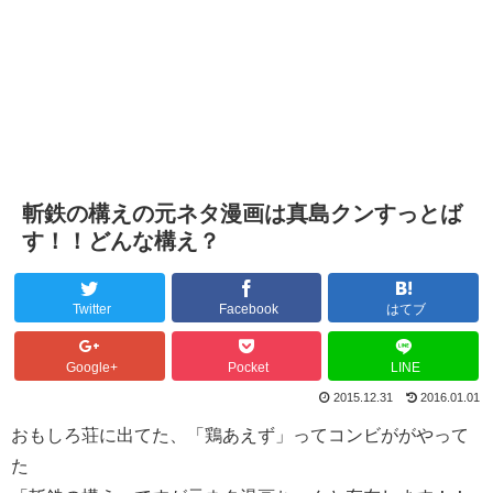
斬鉄の構えの元ネタ漫画は真島クンすっとば
す！！どんな構え？
Twitter
Facebook
はてブ
Google+
Pocket
LINE
2015.12.31
2016.01.01
おもしろ荘に出てた、「鶏あえず」ってコンビががやって
た