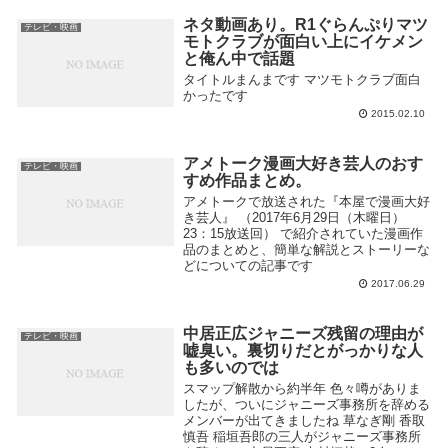
ネタ動画あり。R1ぐらんぷりマツ
テレビ・映画
モトクラブが面白い上にイケメン
と俺ん中で話題
タイトルまんまです マツモトクラブ面白
かったです
2015.02.10
アメトーク漫画大好き芸人のおす
テレビ・映画
すめ作品まとめ。
アメトークで放送された『本屋で漫画大好
き芸人』 （2017年6月29日（木曜日）
23：15放送回） で紹介されていた漫画作
品のまとめと、簡単な解説とストーリーな
どについての記事です
2017.06.29
中居正広ジャニーズ残留の理由が
テレビ・映画
嘘臭い。裏切りだとがっかりな人
も多いのでは
スマップ解散から約半年 色々噂がありま
したが、ついにジャニーズ事務所を辞める
メンバーが出てきましたね 草なぎ剛 香取
慎吾 稲垣吾郎の三人がジャニーズ事務所