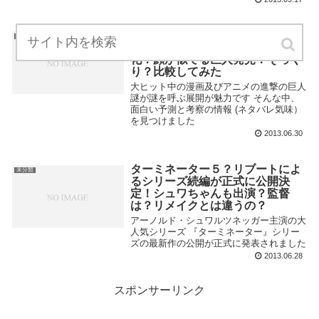
【考察】進撃の巨人ネタバレ！？
漫画・アニメ
リヴァイ班ペトラやオルオも巨人
化？顔が似てる巨人発見？そっく
り？比較してみた
大ヒット中の漫画及びアニメの進撃の巨人
謎が謎を呼ぶ展開が魅力です そんな中、
面白い予測と考察の情報 (ネタバレ気味）
を見つけました
2013.06.30
ターミネーター５？リブートによ
未分類
るシリーズ続編が正式に公開決
定！シュワちゃんも出演？監督
は？リメイクとは違うの？
アーノルド・シュワルツネッガー主演の大
人気シリーズ 『ターミネーター』シリー
ズの最新作の公開が正式に発表されました
2013.06.28
スポンサーリンク