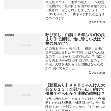
大人気アニメ 『進撃の巨人』 ＴＶ放送
に先駆けて、最終回が全国の映画館で先行
上映され、先ほど終了しました ツイッタ
ーや2ちゃんねるに書き込まれた感想をま
とめてみます
2013.09.29
呼び戻し。白鵬１６年ぶり幻の決
スポーツ
まり手で勝利。他に珍しい技は？
嫁のおかげ？
幻の決まり手・呼び戻し 横綱・白鵬が
見事に決めました 呼び戻しとはどんな技
なのでしょうか？ なぜ幻なのか？ 他にど
んな決まり手が幻と呼ばれているのか？
今回、大技を決められた理由はなんなの
か？ 調べてみました ...
2013.09.23
【動画あり】ＡＫＢじゃんけん大
未分類
会２０１３！全部パー出し続けて
優勝？やらせか？連勝の確率は？
今年も行われたＡＫＢ じゃんけん大会 優
勝したのはSKE48・AKB48 兼任の松井珠
理奈 しかし一部ファンから 『やらせじゃ
ね？』との声が・・・