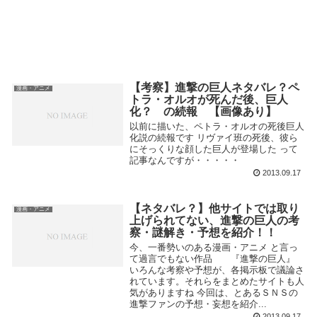
【考察】進撃の巨人ネタバレ？ペ
漫画・アニメ
トラ・オルオが死んだ後、巨人
化？ の続報 【画像あり】
以前に描いた、ペトラ・オルオの死後巨人
化説の続報です リヴァイ班の死後、彼ら
にそっくりな顔した巨人が登場した って
記事なんですが・・・・・
2013.09.17
【ネタバレ？】他サイトでは取り
漫画・アニメ
上げられてない、進撃の巨人の考
察・謎解き・予想を紹介！！
今、一番勢いのある漫画・アニメ と言っ
て過言でもない作品 『進撃の巨人』
いろんな考察や予想が、各掲示板で議論さ
れています。それらをまとめたサイトも人
気がありますね 今回は、とあるＳＮＳの
進撃ファンの予想・妄想を紹介...
2013.09.17