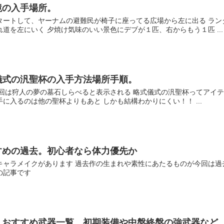
鏡の入手場所。
タートして、ヤーナムの避難民が椅子に座ってる広場から左に出る ラ
道を左にいく 夕焼け気味のいい景色にデブが１匹、右からもう１匹 ...
儀式の汎聖杯の入手方法場所手順。
今回は狩人の夢の墓石しらべると表示される 略式儀式の汎聖杯ってアイ
に入るのは他の聖杯よりもあと しかも結構わかりにくい！！ ...
すめの過去。初心者なら体力優先か
キャラメイクがあります 過去作の生まれや素性にあたるものが今回は過
の記事です
。おすすめ武器一覧。初期装備や中盤終盤の強武器など