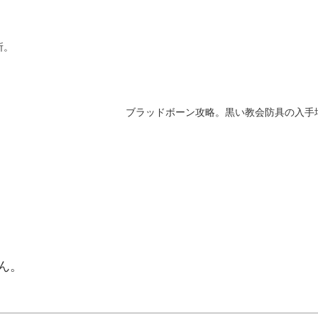
所。
ブラッドボーン攻略。黒い教会防具の入手
ん。