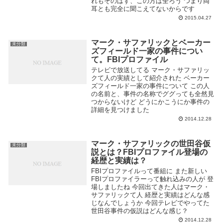
れもそのはず、この方は全ろう つまり両
耳とも完全に聞こえてないからです
2015.04.27
マーク・サファリックとベーカー
未分類
ズフィールド一家の事件につい
て。FBIプロファイル
テレビで放送してる マーク・サファリッ
クて人の実績として紹介された ベーカー
ズフィールド一家の事件について この人
の名前と、事件の名称でググっても全然見
つからないけど どうにかこうにか事件の
詳細を見つけました
2014.12.28
マーク・サファリックの世田谷仮
未分類
説とは？FBIプロファイル登場の
経歴と実績は？
FBIプロファイルって番組に また新しい
FBIプロファイラーって触れ込みの人が 登
場しましたね 今回出てきた人はマーク・
サファリックて人 経歴と実績はどんな感
じなんでしょうか 今回テレビでやってた
世田谷事件の仮説はどんな感じ？
2014.12.28