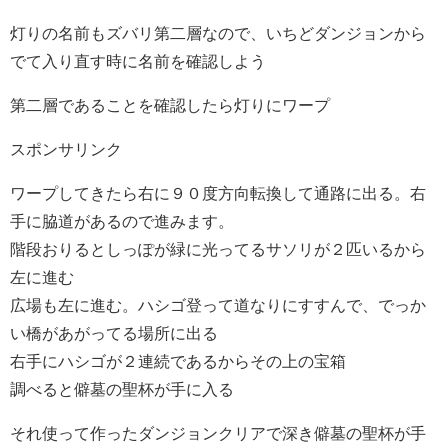
灯りの名前もズバリ第二層なので、いちどダンジョンから
でて入り直す時に名前を確認しよう
第二層であることを確認したら灯りにワープ
スポンサリンク
ワープしてきたら右に９０度方向転換して通路に出る。右
手に脇道があるので進みます。
階段おりるとしっぽが緑に光ってるサソリが２匹いるから
左に進む
広場も左に進む。ハシゴ登って道なりにすすんで、でっか
い橋があがってる場所に出る
右手にハシゴが２連続であるからその上の宝箱
調べると僻墓の聖杯が手に入る
それ使って作ったダンジョンクリアで深き僻墓の聖杯が手