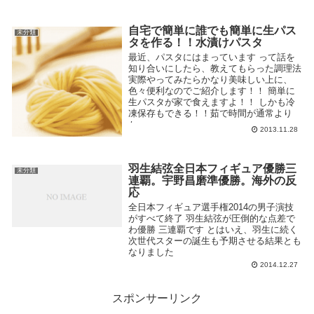
自宅で簡単に誰でも簡単に生パス
未分類
タを作る！！水漬けパスタ
最近、パスタにはまっています って話を
知り合いにしたら、教えてもらった調理法
実際やってみたらかなり美味しい上に、
色々便利なのでご紹介します！！ 簡単に
生パスタが家で食えますよ！！ しかも冷
凍保存もできる！！茹で時間が通常より
か...
2013.11.28
羽生結弦全日本フィギュア優勝三
未分類
連覇。宇野昌磨準優勝。海外の反
応
全日本フィギュア選手権2014の男子演技
がすべて終了 羽生結弦が圧倒的な点差で
わ優勝 三連覇です とはいえ、羽生に続く
次世代スターの誕生も予期させる結果とも
なりました
2014.12.27
スポンサーリンク