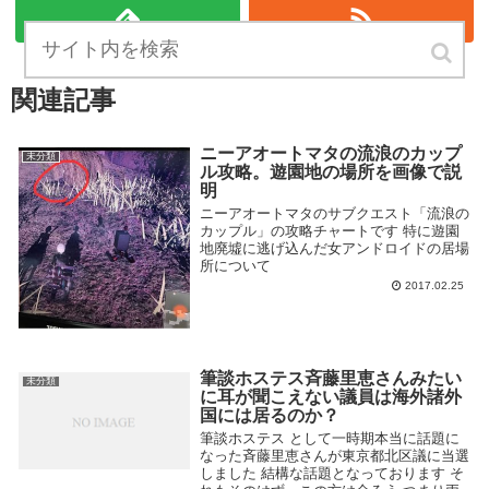
関連記事
ニーアオートマタの流浪のカップ
未分類
ル攻略。遊園地の場所を画像で説
明
ニーアオートマタのサブクエスト「流浪の
カップル」の攻略チャートです 特に遊園
地廃墟に逃げ込んだ女アンドロイドの居場
所について
2017.02.25
筆談ホステス斉藤里恵さんみたい
未分類
に耳が聞こえない議員は海外諸外
国には居るのか？
筆談ホステス として一時期本当に話題に
なった斉藤里恵さんが東京都北区議に当選
しました 結構な話題となっております そ