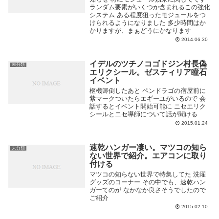
ランダム要素がいくつか含まれるこの強化
システム ある程度狙ったモジュールをつ
けられるようになりました 多少時間はか
かりますが、まぁどうにかなります
2014.06.30
イデルのツチノコゴドジン村長偽
未分類
エリクシール。ゼスティリア瞳石
イベント
枢機卿倒したあと ペンドラゴの宿屋前に
紫マークついたらエギーユがいるので 会
話するとイベント開始可能に ニセエリク
シールとニセ導師について話が聞ける
2015.01.24
速乾ハンガー凄い。マツコの知ら
未分類
ない世界で紹介。エアコンに取り
付ける
マツコの知らない世界で特集してた 洗濯
グッズのコーナー その中でも、速乾ハン
ガーてのが なかなか良さそうでしたので
ご紹介
2015.02.10