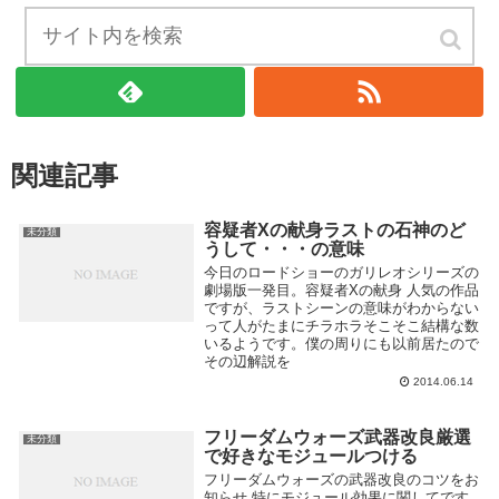
ブログの管理人をフォローする
関連記事
容疑者Xの献身ラストの石神のど
未分類
うして・・・の意味
今日のロードショーのガリレオシリーズの
劇場版一発目。容疑者Xの献身 人気の作品
ですが、ラストシーンの意味がわからない
って人がたまにチラホラそこそこ結構な数
いるようです。僕の周りにも以前居たので
その辺解説を
2014.06.14
フリーダムウォーズ武器改良厳選
未分類
で好きなモジュールつける
フリーダムウォーズの武器改良のコツをお
知らせ 特にモジュール効果に関してです