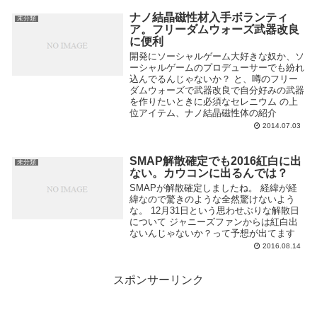
ナノ結晶磁性材入手ボランティ
未分類
ア。フリーダムウォーズ武器改良
に便利
開発にソーシャルゲーム大好きな奴か、ソ
ーシャルゲームのプロデューサーでも紛れ
込んでるんじゃないか？ と、噂のフリー
ダムウォーズで武器改良で自分好みの武器
を作りたいときに必須なセレニウム の上
位アイテム、ナノ結晶磁性体の紹介
2014.07.03
SMAP解散確定でも2016紅白に出
未分類
ない。カウコンに出るんでは？
SMAPが解散確定しましたね。 経緯が経
緯なので驚きのような全然驚けないよう
な。 12月31日という思わせぶりな解散日
について ジャニーズファンからは紅白出
ないんじゃないか？って予想が出てます
2016.08.14
スポンサーリンク