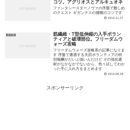
コツ。アグリオスとアルキュオネ
ファンタシースターノヴァの序盤で難しめ
のクエスト ギガンテスの捕獲のコツです
2014.11.27
筋繊維・T型低伸縮の入手ボラン
未分類
ティアと破壊部位。フリーダムウ
ォーズ攻略
フリーダムウォーズ攻略系の記事になりま
す 序盤で遭遇する天罰ボランティアの特
別報酬がだいぶ強いんだけど その強化素
材がなかなかでないから、色々試してわか
った手に入れ方をまとめます
2014.06.28
スポンサーリンク