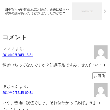
田中哲司が仲間由紀恵と結婚。過去に破局や
浮気の話があったけどガセだったのかな？
コメント
ノノノ
より:
2014年9月20日 15:51
稼ぎ中ちってなんですか？知識不足ですみません(´・ω・`)
返信
あじゃん
より:
2014年9月21日 00:51
いや、普通に誤植でしょ。それ位分かってあげようよ（
＾ω＾）・・・