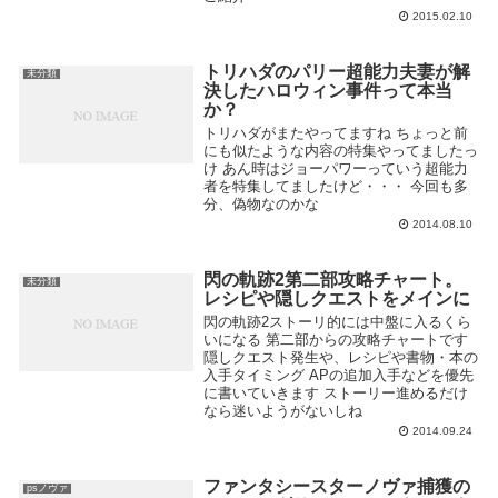
2015.02.10
トリハダのパリー超能力夫妻が解
未分類
決したハロウィン事件って本当
か？
トリハダがまたやってますね ちょっと前
にも似たような内容の特集やってましたっ
け あん時はジョーパワーっていう超能力
者を特集してましたけど・・・ 今回も多
分、偽物なのかな
2014.08.10
閃の軌跡2第二部攻略チャート。
未分類
レシピや隠しクエストをメインに
閃の軌跡2ストーリ的には中盤に入るくら
いになる 第二部からの攻略チャートです
隠しクエスト発生や、レシピや書物・本の
入手タイミング APの追加入手などを優先
に書いていきます ストーリー進めるだけ
なら迷いようがないしね
2014.09.24
ファンタシースターノヴァ捕獲の
psノヴァ