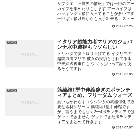
サブクエ「旧世界の情報」では一部のアー
カイブを集めたりもします アーカイブは
ハッキング宝箱に入ってることが多いです
一部は宝箱以外からも入手出来る。ストー
リー...
2017.02.25
イタリア超能力者マリアのジョバ
未分類
ンナ水中透視もウソらしい
トリハダで度々取り上げてる イタリアの
超能力者マリア 彼女の実績とされてる水
中夫婦透視事件も ウソらしいって話があ
るそうですね
2015.01.05
筋繊維T型中伸縮稼ぎのボランテ
未分類
ィアまとめ。フリーダムウォーズ
あいもかわらずコウシン系の武器強化で必
要な素材シリーズ 筋繊維T型中伸縮です
が、言うまでもなく2ー4ボランティアでは
ゲットできません ゲットできたボランテ
ィアをまとめて行きます
2014.07.07