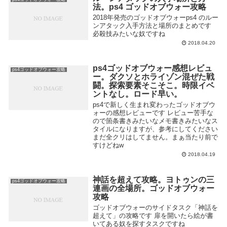
法。ps4 ゴッドオブウォー攻略
2018年発売のゴッドオブウォーps4 のルー
ンアタック入手方法と場所のまとめです
必殺技みたいな奴ですね
2018.04.20
ps4ゴッドオブウォー感想レビュ
ps4ゴッドオブウォー攻略
ー。ダクソとホライゾン混ぜた戦
闘。探索要素そこそこ。時限イベ
ントなし。ロード早い。
ps4で新しく生まれ変わったゴッドオブウ
ォーの感想レビューです レビュー苦手な
ので箇条書きみたいなメモ書きみたいなス
タイルになりますが、参考にしてください
まだ全クリはしてません。まぁ当たり前で
すけどねw
2018.04.19
神話を超えて攻略。ヨトゥンの三
ps4ゴッドオブウォー攻略
連画の全場所。ゴッドオブウォー
攻略
ゴッドオブウォーのサイドタスク「神話を
超えて」の攻略です 扉を開いたら絵が書
いてある奴を探すタスクですね