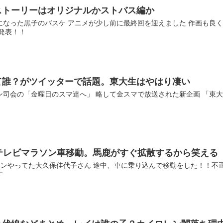
ストーリーはオリジナルかストバス編か
になった黒子のバスケ アニメが少し前に最終回を迎えました 作画も良
発表！！
て誰？がツイッターで話題。東大生はやはり凄い
ン司会の「金曜日のスマ達へ」 略して金スマで放送された新企画 「東
テレビマラソン車移動。馬鹿がすぐ拡散するから笑える
ラソンやってた大久保佳代子さん 途中、車に乗り込んで移動をした！！不
す