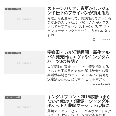
ストーンバリア。夜更かしレジェ
テレビ・映画
ンド松下のフライパンが買える店
月曜から夜更かしで、実演販売でクッソ有
名なあの人 レジェンド松下さんがオスス
メしてたフライパン ストーンバリア スト
ーンコーティングどうたらこうたらの奴で
すね
2015.07.14
宇多田ヒカル活動再開！新作アル
テレビ・映画
バム発売日はエヴァやキングダム
ハーツ3の時期？
人間活動に専念 ってことで音楽活動を休
止してた宇多田ヒカルが2016年春から音
楽活動再開とのニュース アルバム発売も
決定済みとのことです！ こりゃすげえ
2015.12.08
キングオブコント2015感想つまら
テレビ・映画
ないと俺の中で話題。ジャングル
ポケットと藤崎マーケットは特に
藤崎マーケットとジャングルポケットがク
ソでした 僕の中では、ですが本当に面白