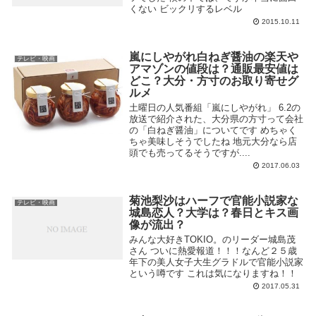
くない ビックリするレベル
2015.10.11
嵐にしやがれ白ねぎ醤油の楽天や
テレビ・映画
アマゾンの値段は？通販最安値は
どこ？大分・方寸のお取り寄せグ
ルメ
土曜日の人気番組「嵐にしやがれ」 6.2の
放送で紹介された、大分県の方寸って会社
の「白ねぎ醤油」についてです めちゃく
ちゃ美味しそうでしたね 地元大分なら店
頭でも売ってるそうですが....
2017.06.03
菊池梨沙はハーフで官能小説家な
テレビ・映画
城島恋人？大学は？春日とキス画
像が流出？
みんな大好きTOKIO。のリーダー城島茂
さん ついに熱愛報道！！！なんど２５歳
年下の美人女子大生グラドルで官能小説家
という噂です これは気になりますね！！
2017.05.31