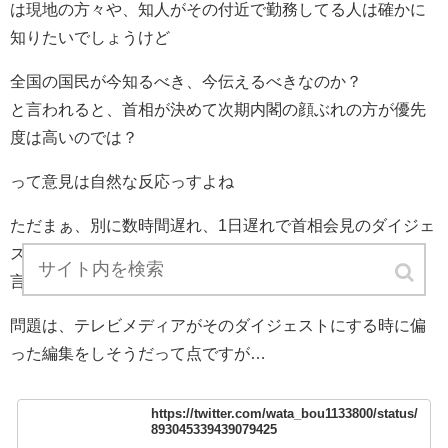
は現地の方々や、知人がその付近で勤務してる人は確かに
知りたいでしょうけど
全国の国民が今知るべき、今伝えるべきなのか？
と言われると、首相が決めて次期内閣の顔ぶれの方が優先
度は高いのでは？
って意見は自然な反応っすよね
ただまぁ、別に数時間遅れ、1日遅れで首相会見のダイジェ
ストを放送しても別にそこまで即悪行ってほどの判断とも
言いにくいのもわかります
問題は、テレビメディアがそのダイジェストにする時に偏
った編集をしそうだって点ですが…
https://twitter.com/wata_bou1133800/status/
893045339439079425