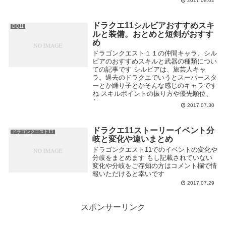
2017.08.02
ドラクエ11シルビアおすすめスキ
DQ11
ルと装備。おとめと短剣がおすす
め
ドラゴンクエスト１１の仲間キャラ、シル
ビアのおすすめスキルと武器の種類につい
ての記事です シルビアは、旅芸人キャ
ラ。過去のドラクエでいうとスーパースタ
ーとか踊り子とかそんな感じのキャラです
ね スキルポイントの振り方や優先順位、
お...
2017.07.30
ドラクエ11ストーリーイベント分
ドラゴンクエスト11
岐と変化や違いまとめ
ドラゴンクエスト11でのイベントの変化や
分岐をまとめます もし記載されていない
変化や分岐をご存知の方はコメント欄で情
報いただけると幸いです
2017.07.29
スポンサーリンク