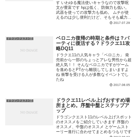
す いわゆる魔法使いキャラなので攻撃呪
文が豊富です hpは低く、防御力も低い。
武器を使っての攻撃力も低め。 ムチが使
えるのは少し便利だけど、そもそも威力...
2017.07.29
ベロニカ復帰の時期と条件は？パ
ドラゴンクエスト11
ーティに復活する？ドラクエ11攻
略DQ11
ドラクエ11の人気キャラ「ベロニカ」 発
売前から一部のちょっとアレな男性から超
絶人気！！ そんなベロニカですがゲーム
を進めるとPTから離脱してしまいますよ
ね 衝撃を受ける人が多数なイベントでし
たね
2017.08.05
ドラクエ11レベル上げおすすめ場
ドラゴンクエスト11
所まとめ。序盤中盤とステップア
ップ
ドラゴンクエスト11のレベル上げスポット
のオススメをご紹介していきます 序盤の
オススメ、中盤のオススメ とゲームスト
ーリー進行に合わせてまとめるつもりです