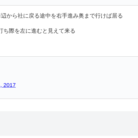
。海辺から社に戻る途中を右手進み奥まで行けば居る
波打ち際を左に進むと見えて来る
, 2017