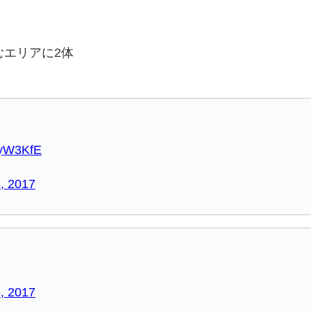
むエリアに2体
7yW3KfE
, 2017
, 2017