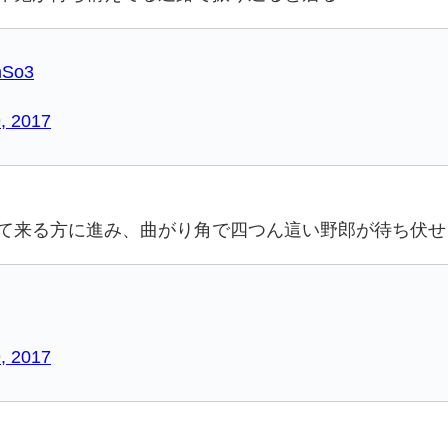
UmSo3
, 2017
て来る方に進み、曲がり角で四つん這い野郎が待ち伏せ
, 2017