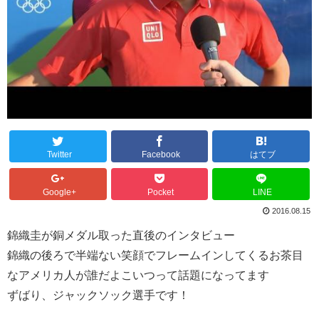
Twitter
Facebook
はてブ
Google+
Pocket
LINE
2016.08.15
錦織圭が銅メダル取った直後のインタビュー
錦織の後ろで半端ない笑顔でフレームインしてくるお茶目
なアメリカ人が誰だよこいつって話題になってます
ずばり、ジャックソック選手です！