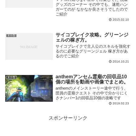
グッズのコーナー その中でも、速乾ハン
ガーてのが なかなか良さそうでしたので
ご紹介
2015.02.10
サイコブレイク攻略。グリーンジ
未分類
ェルの稼ぎ方。
サイコブレイクで主人公のスキルを強化す
るのに必要なグリーンジェル 稼ぎ方があ
るのでご紹介
2014.10.21
anthemアンセム霊廟の回収品10
未分類
個の場所を動画や画像でまとめ。
anthemのメインストーリー途中で行う、
団員の霊廟クエスト その中で分かりにく
さナンバー1の回収品10個の攻略です
2019.02.23
スポンサーリンク