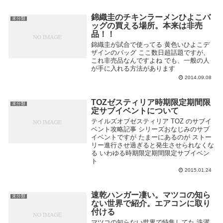
錦織圭のチキンラーメンひよこバ
未分類
ッグの買える場所。本来は非売
品！！
錦織圭が試合で使ってる 黄色いひよこデ
ザインのバッグ ここ数日超話題ですが、
これ非売品なんですよね でも、一般の人
が手に入れる方法があります
2014.09.08
TOZゼスティリア時期限定期間限
未分類
定サブイベントについて
テイルズオブゼスティリア TOZ のサブイ
ベント攻略記事 シリーズおなじみのサブ
イベントですが たまーにあるのが ストー
リー進行させ過ぎると発生させられなくな
る いわゆる時期限定期間限定サブイベン
ト
2015.01.24
速乾ハンガー凄い。マツコの知ら
未分類
ない世界で紹介。エアコンに取り
付ける
マツコの知らない世界で特集してた 洗濯