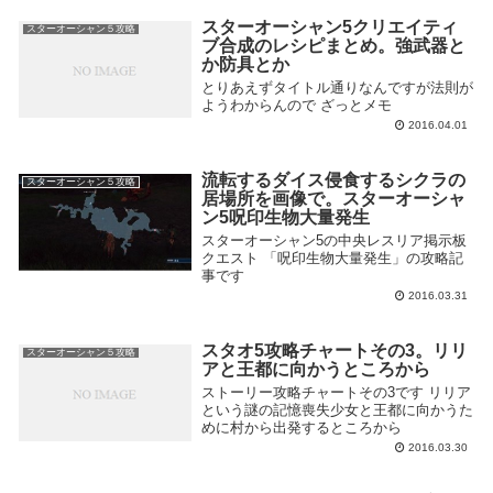
スターオーシャン5クリエイティ
スターオーシャン５攻略
ブ合成のレシピまとめ。強武器と
か防具とか
とりあえずタイトル通りなんですが法則が
ようわからんので ざっとメモ
2016.04.01
流転するダイス侵食するシクラの
スターオーシャン５攻略
居場所を画像で。スターオーシャ
ン5呪印生物大量発生
スターオーシャン5の中央レスリア掲示板
クエスト 「呪印生物大量発生」の攻略記
事です
2016.03.31
スタオ5攻略チャートその3。リリ
スターオーシャン５攻略
アと王都に向かうところから
ストーリー攻略チャートその3です リリア
という謎の記憶喪失少女と王都に向かうた
めに村から出発するところから
2016.03.30