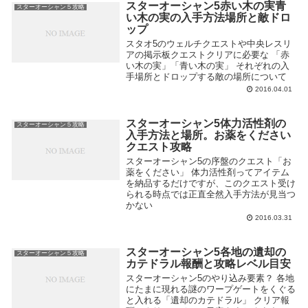
スターオーシャン5赤い木の実青
スターオーシャン５攻略
い木の実の入手方法場所と敵ドロ
ップ
スタオ5のウェルチクエストや中央レスリ
アの掲示板クエストクリアに必要な 「赤
い木の実」「青い木の実」 それぞれの入
手場所とドロップする敵の場所について
2016.04.01
スターオーシャン5体力活性剤の
スターオーシャン５攻略
入手方法と場所。お薬をください
クエスト攻略
スターオーシャン5の序盤のクエスト「お
薬をください」 体力活性剤ってアイテム
を納品するだけですが、このクエスト受け
られる時点では正直全然入手方法が見当つ
かない
2016.03.31
スターオーシャン5各地の遺却の
スターオーシャン５攻略
カテドラル報酬と攻略レベル目安
スターオーシャン5のやり込み要素？ 各地
にたまに現れる謎のワープゲートをくぐる
と入れる「遺却のカテドラル」 クリア報