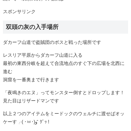
スポンサリンク
双頭の灰の入手場所
ダカーフ山道で盗賊団のボスと戦った場所です
レスリア平原からダカーフ山道に入る
最初の東西分岐を超えて合流地点のすぐ下の広場を北西に
進む
洞窟を一番奥まで行きます
「夜鳴きのエヌ」ってモンスター倒すとドロップします！
見た目はリザードマンです
以上２つのアイテムをミードックのウェルチに渡せばオッ
ケーす╭( ･ㅂ･)و ̑̑ ｸﾞｯ !