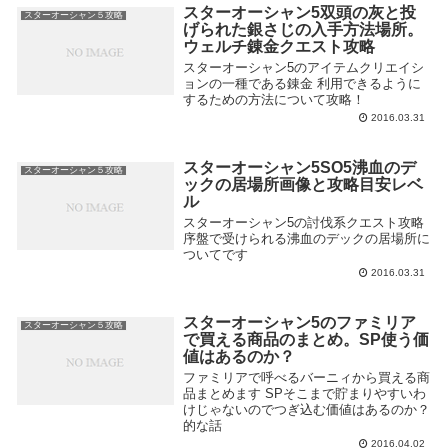
スターオーシャン5双頭の灰と投
スターオーシャン５攻略
げられた銀さじの入手方法場所。
ウェルチ錬金クエスト攻略
スターオーシャン5のアイテムクリエイシ
ョンの一種である錬金 利用できるように
するための方法について攻略！
2016.03.31
スターオーシャン5SO5沸血のデ
スターオーシャン５攻略
ックの居場所画像と攻略目安レベ
ル
スターオーシャン5の討伐系クエスト攻略
序盤で受けられる沸血のデックの居場所に
ついてです
2016.03.31
スターオーシャン5のファミリア
スターオーシャン５攻略
で買える商品のまとめ。SP使う価
値はあるのか？
ファミリアで呼べるバーニィから買える商
品まとめます SPそこまで貯まりやすいわ
けじゃないのでつぎ込む価値はあるのか？
的な話
2016.04.02