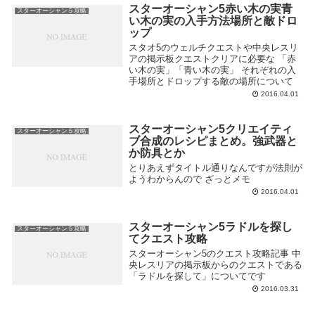
スターオーシャン5赤い木の実青
スターオーシャン５攻略
い木の実の入手方法場所と敵ドロ
ップ
スタオ5のウェルチクエストや中央レスリ
アの掲示板クエストクリアに必要な 「赤
い木の実」「青い木の実」 それぞれの入
手場所とドロップする敵の場所について
2016.04.01
スターオーシャン5クリエイティ
スターオーシャン５攻略
ブ合成のレシピまとめ。強武器と
か防具とか
とりあえずタイトル通りなんですが法則が
ようわからんので ざっとメモ
2016.04.01
スターオーシャン5ラドルを探し
スターオーシャン５攻略
てクエスト攻略
スターオーシャン5のクエスト攻略記事 中
央レスリアの掲示板からのクエストである
「ラドルを探して」についてです
2016.03.31