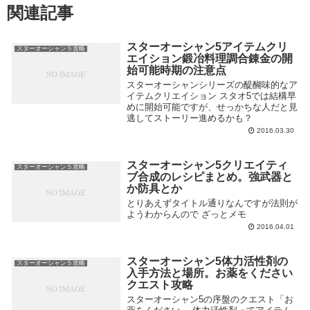
関連記事
スターオーシャン5アイテムクリ
スターオーシャン５攻略
エイション鍛冶料理調合錬金の開
始可能時期の注意点
スターオーシャンシリーズの醍醐味的なア
イテムクリエイション スタオ5では結構早
めに開始可能ですが、せっかちな人だと見
逃してストーリー進めるかも？
2016.03.30
スターオーシャン5クリエイティ
スターオーシャン５攻略
ブ合成のレシピまとめ。強武器と
か防具とか
とりあえずタイトル通りなんですが法則が
ようわからんので ざっとメモ
2016.04.01
スターオーシャン5体力活性剤の
スターオーシャン５攻略
入手方法と場所。お薬をください
クエスト攻略
スターオーシャン5の序盤のクエスト「お