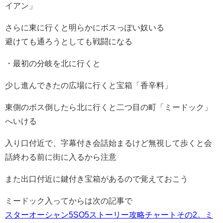
イアン」
さらに東に行くと明らかにボスっぽい奴いる
避けても通ろうとしても戦闘になる
・最初の分岐を北に行くと
少し進んできたの広場に行くと宝箱「香辛料」
東側のボス倒したら北に行くと二つ目の町「ミードック」
へいける
入り口付近で、字幕付き会話始まるけど無視して歩くと会
話終わる前に街に入るから注意
また出口付近に鍵付き宝箱があるので覚えておこう
ミードック入ってからは次の記事で
スターオーシャン5SO5ストーリー攻略チャートその2。ミ