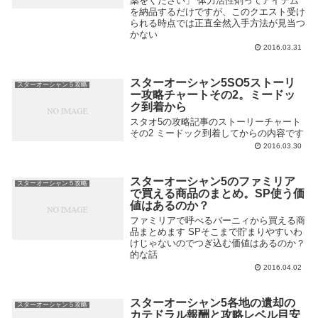
薬をください」 体力活性剤ってアイテム
を納品するだけですが、このクエスト受け
られる時点では正直全然入手方法が見当つ
かない
2016.03.31
スターオーシャン5SO5ストーリ
スターオーシャン５攻略
ー攻略チャートその2。ミードッ
ク到着から
スタオ5の攻略記事のストーリーチャート
その2 ミードック到着してからの内容です
2016.03.30
スターオーシャン5のファミリア
スターオーシャン５攻略
で買える商品のまとめ。SP使う価
値はあるのか？
ファミリアで呼べるバーニィから買える商
品まとめます SPそこまで貯まりやすいわ
けじゃないのでつぎ込む価値はあるのか？
的な話
2016.04.02
スターオーシャン5各地の遺却の
スターオーシャン５攻略
カテドラル報酬と攻略レベル目安