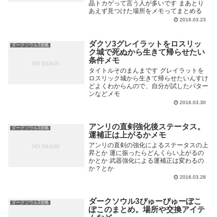
晶トカゲって言う人が多いです まあとり
あえず見つけた場所をメモってまとめる
2016.03.23
ダクソ3グレイラットをロスリッ
ダークソウル3攻略
ク城で死ぬから生きて帰らせたい
条件メモ
タイトルそのまんまです グレイラットを
ロスリック城から生きて帰らせたいんすけ
どよくわからんので、自分が試したパター
ンなどメモ
2016.03.30
アンリの直剣強化後ステータス。
ダークソウル3攻略
運補正は上がるかメモ
アンリの直剣の強化によるステータスの上
昇とか 運に振ったらどんくらい上がるの
かとか 武器強化による運補正は変わるの
か？とか
2016.03.28
ダークソウル3ぴゅーぴゅーぽこ
ダークソウル3攻略
ぽこのまとめ。場所や交換アイテ