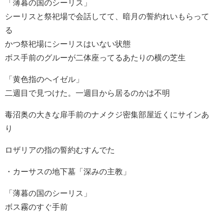
「薄暮の国のシーリス」
シーリスと祭祀場で会話してて、暗月の誓約れいもらって
る
かつ祭祀場にシーリスはいない状態
ボス手前のグルーが二体座ってるあたりの横の芝生
「黄色指のヘイゼル」
二週目で見つけた。一週目から居るのかは不明
毒沼奥の大きな扉手前のナメクジ密集部屋近くにサインあ
り
ロザリアの指の誓約むすんでた
・カーサスの地下墓「深みの主教」
「薄暮の国のシーリス」
ボス霧のすぐ手前