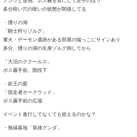
アンリと逆側。ボス霧を背にして左手のほう
多分暗い穴の呪いの状態が関係してる
・燻りの湖
「騎士狩りゾルグ」
篝火・デーモン遺跡がある部屋の端っこにサインあり
多分、燻りの湖の生身ゾルグ倒してから
「大沼のククールス」
ボス霧手前。階段下
・妖王の庭
「脱走者ホークウッド」
ボス霧手前の広場
イベント進行してなくても拾えるのかな？
・無縁墓地「英雄グンダ」