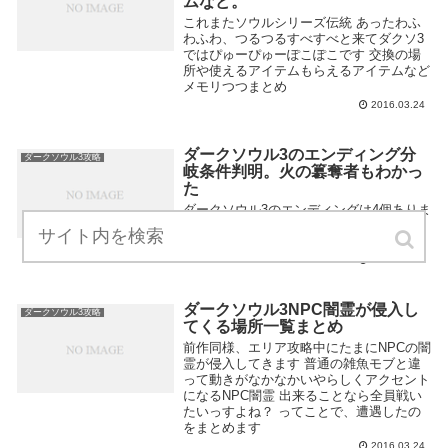
ムなど。
これまたソウルシリーズ伝統 あったわふ
わふわ、つるつるすべすべと来てダクソ3
ではぴゅーぴゅーぽこぽこです 交換の場
所や使えるアイテムもらえるアイテムなど
メモリつつまとめ
2016.03.24
ダークソウル3のエンディング分
ダークソウル3攻略
岐条件判明。火の簒奪者もわかっ
た
ダークソウル3のエンディングは4個ありま
す 分岐の条件についてわかったのでまと
めます
2016.03.26
ダークソウル3NPC闇霊が侵入し
ダークソウル3攻略
てくる場所一覧まとめ
前作同様、エリア攻略中にたまにNPCの闇
霊が侵入してきます 普通の雑魚モブと違
って動きがなかなかいやらしくアクセント
になるNPC闇霊 出来ることなら全員戦い
たいっすよね？ ってことで、遭遇したの
をまとめます
2016.03.24