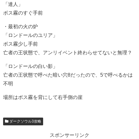
「達人」
ボス霧のすぐ手前
・最初の火の炉
「ロンドールのユリア」
ボス霧少し手前
亡者の王状態で、アンリイベント終わらせてないと無理？
「ロンドールの白い影」
亡者の王状態で呼べた暗い穴8だったので、5で呼べるかは
不明
場所はボス霧を背にして右手側の崖
ダークソウル3攻略
スポンサーリンク