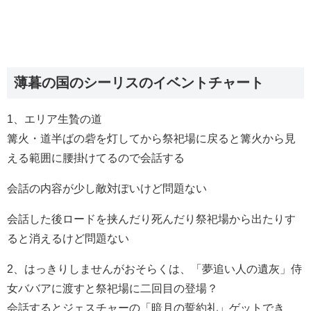
薄暮の国のシーリスのイベントチャート
1、エリア生贄の道
篝火・道半ばの砦を灯してから祭祀場に戻ると篝火から見
える範囲に腰掛けてるので会話する
会話の内容が少し敵対ぽいけど問題ない
会話した後ロードを挟んだり死んだり祭祀場から出たりす
ると消えるけど問題ない
2、はっきりしませんがおそらくは、「夢追い人の遺灰」侍
女ババアに渡すと祭祀場に二回目の登場？
会話するとジェスチャーの「暗月の誓約礼」ゲットでき