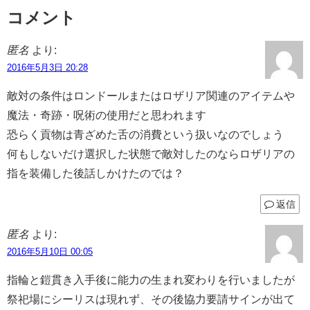
コメント
匿名
より:
2016年5月3日 20:28
敵対の条件はロンドールまたはロザリア関連のアイテムや
魔法・奇跡・呪術の使用だと思われます
恐らく貢物は青ざめた舌の消費という扱いなのでしょう
何もしないだけ選択した状態で敵対したのならロザリアの
指を装備した後話しかけたのでは？
返信
匿名
より:
2016年5月10日 00:05
指輪と鎧貫き入手後に能力の生まれ変わりを行いましたが
祭祀場にシーリスは現れず、その後協力要請サインが出て