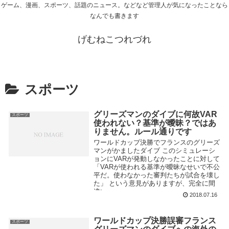
ゲーム、漫画、スポーツ、話題のニュース。などなど管理人が気になったことなら
なんでも書きます
げむねこつれづれ
スポーツ
グリーズマンのダイブに何故VAR
スポーツ
使われない？基準が曖昧？ではあ
りません。ルール通りです
ワールドカップ決勝でフランスのグリーズ
マンがかましたダイブ このシミュレーシ
ョンにVARが発動しなかったことに対して
「VARが使われる基準が曖昧なせいで不公
平だ。使わなかった審判たちが試合を壊し
た」 という意見がありますが、完全に間
違い...
2018.07.16
ワールドカップ決勝誤審フランス
スポーツ