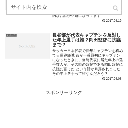
争が巻き起こってるシーンがあります 大
阪桐蔭が負けた試合です 試合終了になる
アウトの直前のプレイが誤審じゃないか？
的なお話が話題になってます
2017.08.19
長谷部が代表キャプテンを反対し
スポーツ
た年上選手は誰？岡田監督に抗議
まで？
サッカー日本代表で長年キャプテンを務め
てる長谷部誠 彼が一番最初にキャプテン
になったときに、当時代表に居た年上の選
手数人が、その時の監督である岡田監督に
抗議に言った という話が暴露されました
その年上選手って誰なんだろう？
2017.08.08
スポンサーリンク