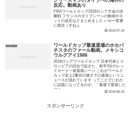
グリーズマンのダイブへの海外の
反応。動画あり
FIFAワールドカップ2018ロシア大会の決
勝戦 フランスのダイブシーンの動画やネ
ットの反応などまとめました いやー普通
に残念っすねぇ
2018.07.16
ワールドカップ最速退場のホセバ
スポーツ
チスタのファール動画。メキシコ
ウルグアイ1986
2018ロシアワールドカップ 日本代表とコ
ロンビアの試合で起きた、前半3分のレッ
ドカード一発退場シーン これがワールド
カップ史上2番目の速さでの退場というニ
ュースが流れています ってことでにわか
に話題になってるのが、「最速で退場した
ファ...
2018.06.19
スポンサーリンク