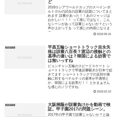
ど
2018ロシアワールドカップのスペイン-ポ
ルトガルの試合の誤審の話題についてまと
めます 誤審があった！！あのジャッジは
おかしい！！！ って感じではなく、こん
なシーンがあって誤審じゃないか？という
声が上がってる って感じの内容になりま
す ...
2018.06.16
平昌五輪ショートトラック吉永失
スポーツ
格は誤審八百長？渡辺の接触との
基準の違いは？韓国による妨害で
は無いっすね
ピョンチャン五輪のスピードスケート シ
ョートトラックで早速誤審騒ぎが日本で起
きてます ショートトラックでの反則や接
触に対するペナルティの基準が不透明と
か、韓国による妨害だ！！ とかまぁそん
な感じのノリですね
2018.02.10
大阪桐蔭が誤審負けかを動画で検
スポーツ
証。甲子園2017の問題シーン。
2017年の甲子園で誤審じゃないか？と論