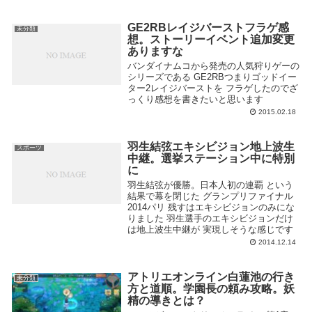
GE2RBレイジバーストフラゲ感
未分類
想。ストーリーイベント追加変更
ありますな
バンダイナムコから発売の人気狩りゲーの
シリーズである GE2RBつまりゴッドイー
ター2レイジバーストを フラゲしたのでざ
っくり感想を書きたいと思います
2015.02.18
羽生結弦エキシビジョン地上波生
スポーツ
中継。選挙ステーション中に特別
に
羽生結弦が優勝。日本人初の連覇 という
結果で幕を閉じた グランプリファイナル
2014パリ 残すはエキシビジョンのみにな
りました 羽生選手のエキシビジョンだけ
は地上波生中継が 実現しそうな感じです
2014.12.14
アトリエオンライン白蓮池の行き
未分類
方と道順。学園長の頼み攻略。妖
精の導きとは？