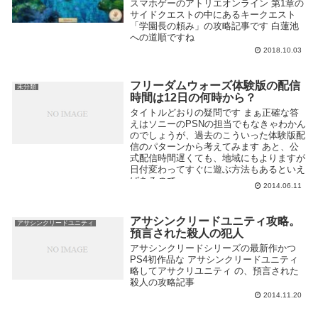
スマホゲーのアトリエオンライン 第1章の
サイドクエストの中にあるキークエスト
「学園長の頼み」の攻略記事です 白蓮池
への道順ですね
2018.10.03
フリーダムウォーズ体験版の配信
未分類
時間は12日の何時から？
タイトルどおりの疑問です まぁ正確な答
えはソニーのPSNの担当でもなきゃわかん
のでしょうが、過去のこういった体験版配
信のパターンから考えてみます あと、公
式配信時間遅くても、地域にもよりますが
日付変わってすぐに遊ぶ方法もあるといえ
ばあるので...
2014.06.11
アサシンクリードユニティ攻略。
アサシンクリードユニティ
預言された殺人の犯人
アサシンクリードシリーズの最新作かつ
PS4初作品な アサシンクリードユニティ
略してアサクリユニティ の、預言された
殺人の攻略記事
2014.11.20