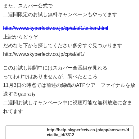
また、スカパー公式で
二週間限定のお試し無料キャンペーンもやってます
http://www.skyperfectv.co.jp/cp/af/af1/taiken.html
上記からどうぞ
だめなら下から探してください多分すぐ見つかります
http://www.skyperfectv.co.jp/cp/af/af1/
このお試し期間中にはスカパー全番組が見れる
ってわけではありませんが、調べたところ
11月3日の時点では前述の錦織のATPツアーファイナルを放
送するgaoraも
二週間お試しキャンペーン中に視聴可能な無料放送に含ま
れてます
http://help.skyperfectv.co.jp/app/answers/d
etail/a_id/3312