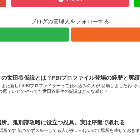
ブログの管理人をフォローする
の世田谷仮説とは？FBIプロファイル登場の経歴と実
に また新しいFBIプロファイラーって触れ込みの人が 登場しましたね 
 今回テレビでやってた世田谷事件の仮説はどんな感じ？
場所。鬼刑部攻略に役立つ忍具。実は序盤で取れる
手場所です 気づかずスルーしてる人が多いっぽいので場所を載せておき