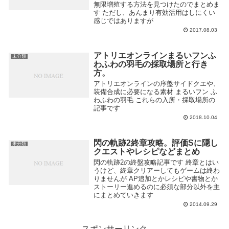
無限増殖する方法を見つけたのでまとめま
す ただし、あんまり有効活用はしにくい
感じではありますが
2017.08.03
アトリエオンラインまるいフンふ
未分類
わふわの羽毛の採取場所と行き
方。
アトリエオンラインの序盤サイドクエや、
装備合成に必要になる素材 まるいフン ふ
わふわの羽毛 これらの入所・採取場所の
記事です
2018.10.04
閃の軌跡2終章攻略。評価Sに隠し
未分類
クエストやレシピなどまとめ
閃の軌跡2の終盤攻略記事です 終章とはい
うけど、終章クリアーしてもゲームは終わ
りませんが AP追加とかレシピや書物とか
ストーリー進めるのに必須な部分以外を主
にまとめていきます
2014.09.29
スポンサーリンク