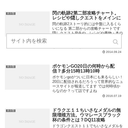
閃の軌跡2第二部攻略チャート。
未分類
レシピや隠しクエストをメインに
閃の軌跡2ストーリ的には中盤に入るくら
いになる 第二部からの攻略チャートです
隠しクエスト発生や、レシピや書物・本の
入手タイミング APの追加入手などを優先
に書いていきます ストーリー進めるだけ
なら迷いようがないしね
2014.09.24
ポケモンGO20日の何時から配
未分類
信？多分15時13時10時
ポケモンgoがついに日本にも来るらしい！
20日に配信されるだろうって世界的なニュ
ースサイトが報道してます では何時頃か
らなのか？って話ですよね
2016.07.19
ドラクエ１１ちいさなメダルの無
未分類
限増殖方法。ウマレースブラック
杯の条件とは？DQ11攻略
ドラゴンクエスト１１でちいさなメダルを