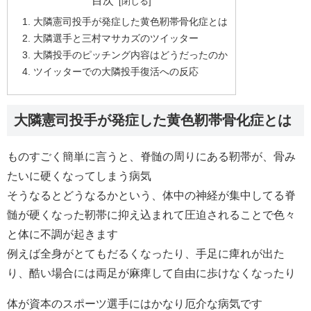
目次
大隣憲司投手が発症した黄色靭帯骨化症とは
大隣選手と三村マサカズのツイッター
大隣投手のピッチング内容はどうだったのか
ツイッターでの大隣投手復活への反応
大隣憲司投手が発症した黄色靭帯骨化症とは
ものすごく簡単に言うと、脊髄の周りにある靭帯が、骨み
たいに硬くなってしまう病気
そうなるとどうなるかという、体中の神経が集中してる脊
髄が硬くなった靭帯に抑え込まれて圧迫されることで色々
と体に不調が起きます
例えば全身がとてもだるくなったり、手足に痺れが出た
り、酷い場合には両足が麻痺して自由に歩けなくなったり
体が資本のスポーツ選手にはかなり厄介な病気です