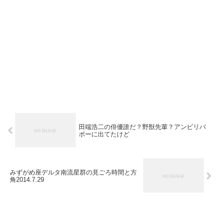
田端浩二の俳優誰だ？野獣先輩？アンビリバ
ボーに出てたけど
みずがめ座デルタ南流星群の見ごろ時間と方
角2014.7.29