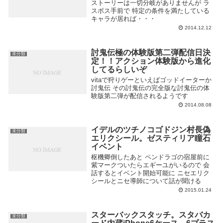
ストーリーは一切分岐がありませんが ラ
スボス手前で 特定の条件を満たしている
キャラが居れば・・・
2014.12.12
討鬼伝極の体験版第二弾配信日決
未分類
定！！アクション体験版から進化
してるらしいぞ
vitaで狩りゲーといえばゴッドイーターか
討鬼伝 その討鬼伝の完全版な討鬼伝の体
験版第二弾が配信されるようです
2014.08.08
イデルのツチノコゴドジン村長偽
未分類
エリクシール。ゼスティリア瞳石
イベント
枢機卿倒したあと ペンドラゴの宿屋前に
紫マークついたらエギーユがいるので 会
話するとイベント開始可能に ニセエリク
シールとニセ導師について話が聞ける
2015.01.24
スターバックスタッチ。スタバカ
未分類