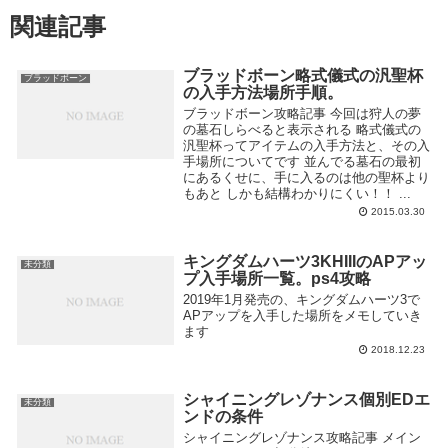
関連記事
ブラッドボーン略式儀式の汎聖杯
ブラッドボーン
の入手方法場所手順。
ブラッドボーン攻略記事 今回は狩人の夢
の墓石しらべると表示される 略式儀式の
汎聖杯ってアイテムの入手方法と、その入
手場所についてです 並んでる墓石の最初
にあるくせに、手に入るのは他の聖杯より
もあと しかも結構わかりにくい！！ ...
2015.03.30
キングダムハーツ3KHIIIのAPアッ
未分類
プ入手場所一覧。ps4攻略
2019年1月発売の、キングダムハーツ3で
APアップを入手した場所をメモしていき
ます
2018.12.23
シャイニングレゾナンス個別EDエ
未分類
ンドの条件
シャイニングレゾナンス攻略記事 メイン