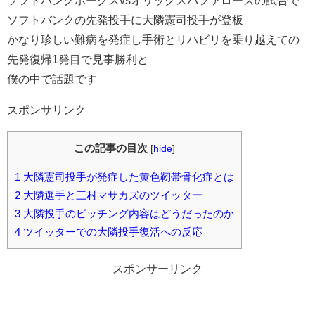
ソフトバンクホークスvsオリックスバファローズの試合で
ソフトバンクの先発投手に大隣憲司投手が登板
かなり珍しい難病を発症し手術とリハビリを乗り越えての
先発復帰1発目で見事勝利と
僕の中で話題です
スポンサリンク
この記事の目次
[
hide
]
1
大隣憲司投手が発症した黄色靭帯骨化症とは
2
大隣選手と三村マサカズのツイッター
3
大隣投手のピッチング内容はどうだったのか
4
ツイッターでの大隣投手復活への反応
スポンサーリンク