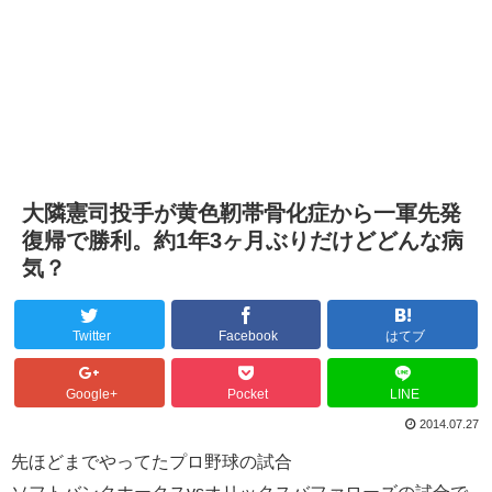
大隣憲司投手が黄色靭帯骨化症から一軍先発
復帰で勝利。約1年3ヶ月ぶりだけどどんな病
気？
Twitter
Facebook
はてブ
Google+
Pocket
LINE
2014.07.27
先ほどまでやってたプロ野球の試合