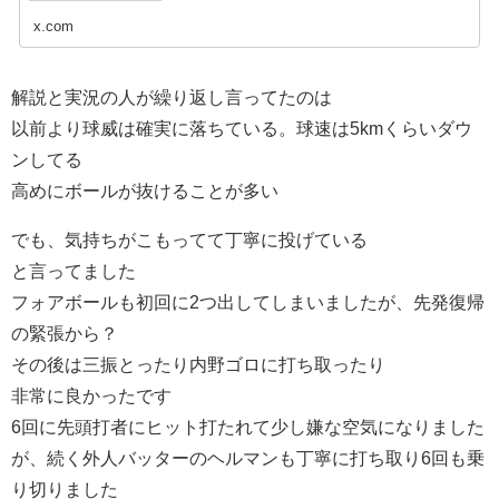
x.com
解説と実況の人が繰り返し言ってたのは
以前より球威は確実に落ちている。球速は5kmくらいダウ
ンしてる
高めにボールが抜けることが多い
でも、気持ちがこもってて丁寧に投げている
と言ってました
フォアボールも初回に2つ出してしまいましたが、先発復帰
の緊張から？
その後は三振とったり内野ゴロに打ち取ったり
非常に良かったです
6回に先頭打者にヒット打たれて少し嫌な空気になりました
が、続く外人バッターのヘルマンも丁寧に打ち取り6回も乗
り切りました