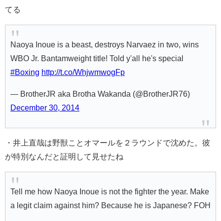
てる
Naoya Inoue is a beast, destroys Narvaez in two, wins
WBO Jr. Bantamweight title! Told y'all he's special
#Boxing
http://t.co/WhjwmwogFp
— BrotherJR aka Brotha Wakanda (@BrotherJR76)
December 30, 2014
・井上直哉は野獣ことオマールを２ラウンドで沈めた。彼
が特別なんだと証明して見せたね
Tell me how Naoya Inoue is not the fighter the year. Make
a legit claim against him? Because he is Japanese? FOH