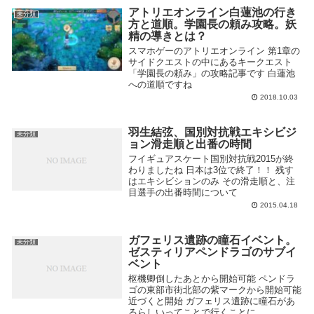
アトリエオンライン白蓮池の行き
未分類
方と道順。学園長の頼み攻略。妖
精の導きとは？
スマホゲーのアトリエオンライン 第1章の
サイドクエストの中にあるキークエスト
「学園長の頼み」の攻略記事です 白蓮池
への道順ですね
2018.10.03
羽生結弦、国別対抗戦エキシビジ
未分類
ョン滑走順と出番の時間
フイギュアスケート国別対抗戦2015が終
わりましたね 日本は3位で終了！！ 残す
はエキシビションのみ その滑走順と、注
目選手の出番時間について
2015.04.18
ガフェリス遺跡の瞳石イベント。
未分類
ゼスティリアペンドラゴのサブイ
ベント
枢機卿倒したあとから開始可能 ペンドラ
ゴの東部市街北部の紫マークから開始可能
近づくと開始 ガフェリス遺跡に瞳石があ
るらしいってことで行くことに