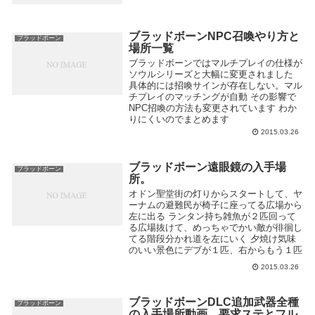
ブラッドボーンNPC召喚やり方と
ブラッドボーン
場所一覧
ブラッドボーンではマルチプレイの仕様が
ソウルシリーズと大幅に変更されました
具体的には招喚サインが存在しない。マル
チプレイのマッチングが自動 その影響で
NPC招喚の方法も変更されています わか
りにくいのでまとめます
2015.03.26
ブラッドボーン遠眼鏡の入手場
ブラッドボーン
所。
オドン聖堂街の灯りからスタートして、ヤ
ーナムの避難民が椅子に座ってる広場から
左に出る ランタン持ち雑魚が２匹回って
る広場抜けて、めっちゃでかい敵が徘徊し
てる階段分かれ道を左にいく 夕焼け気味
のいい景色にデブが１匹、右からもう１匹
...
2015.03.26
ブラッドボーンDLC追加武器全種
ブラッドボーン
の入手場所動画。要求ステとフル