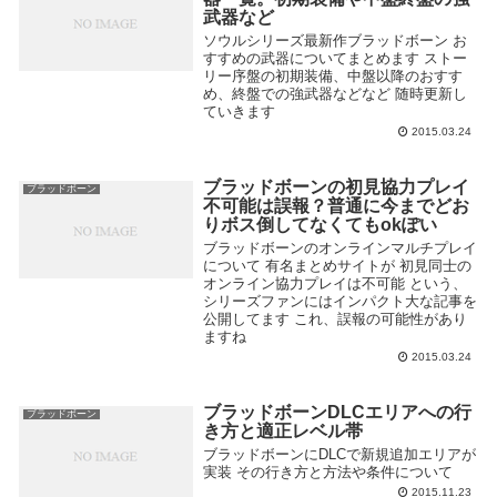
武器など
ソウルシリーズ最新作ブラッドボーン お
すすめの武器についてまとめます ストー
リー序盤の初期装備、中盤以降のおすす
め、終盤での強武器などなど 随時更新し
ていきます
2015.03.24
ブラッドボーンの初見協力プレイ
ブラッドボーン
不可能は誤報？普通に今までどお
りボス倒してなくてもokぽい
ブラッドボーンのオンラインマルチプレイ
について 有名まとめサイトが 初見同士の
オンライン協力プレイは不可能 という、
シリーズファンにはインパクト大な記事を
公開してます これ、誤報の可能性があり
ますね
2015.03.24
ブラッドボーンDLCエリアへの行
ブラッドボーン
き方と適正レベル帯
ブラッドボーンにDLCで新規追加エリアが
実装 その行き方と方法や条件について
2015.11.23