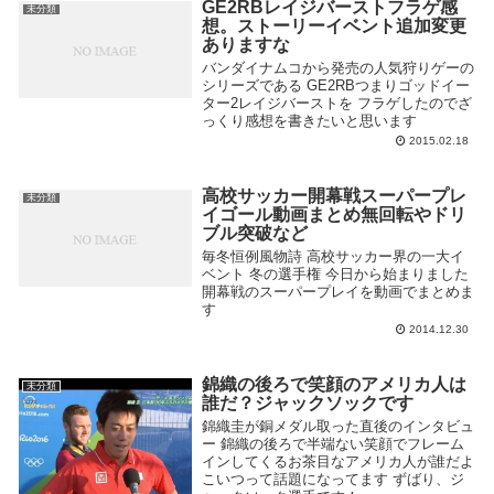
GE2RBレイジバーストフラゲ感
未分類
想。ストーリーイベント追加変更
ありますな
バンダイナムコから発売の人気狩りゲーの
シリーズである GE2RBつまりゴッドイー
ター2レイジバーストを フラゲしたのでざ
っくり感想を書きたいと思います
2015.02.18
高校サッカー開幕戦スーパープレ
未分類
イゴール動画まとめ無回転やドリ
ブル突破など
毎冬恒例風物詩 高校サッカー界の一大イ
ベント 冬の選手権 今日から始まりました
開幕戦のスーパープレイを動画でまとめま
す
2014.12.30
錦織の後ろで笑顔のアメリカ人は
未分類
誰だ？ジャックソックです
錦織圭が銅メダル取った直後のインタビュ
ー 錦織の後ろで半端ない笑顔でフレーム
インしてくるお茶目なアメリカ人が誰だよ
こいつって話題になってます ずばり、ジ