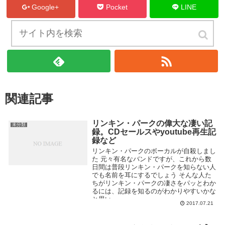
Google+
Pocket
LINE
ブログの管理人をフォローする
関連記事
リンキン・パークの偉大な凄い記
未分類
録。CDセールスやyoutube再生記
録など
リンキン・パークのボーカルが自殺しまし
た 元々有名なバンドですが、これから数
日間は普段リンキン・パークを知らない人
でも名前を耳にするでしょう そんな人た
ちがリンキン・パークの凄さをパッとわか
るには、記録を知るのがわかりやすいかな
と思い、、...
2017.07.21