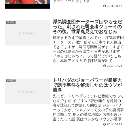
ャックソック選手です！
2016.08.15
浮気調査団チーターズはやらせだ
未分類
った。刺された司会者ジョーイの
その後。世界丸見えでおなじみ
世界まるみえで放送されてた『浮気調査団
チーターズ』 数年前から日本でも人気出
てきてますが、毎回毎回展開がすごすぎて
一部の視聴者から出てくる声があります
『やらせじゃね？』って疑問ですね こち
ら、本国アメリカでほぼ結論が出て...
2017.07.24
トリハダのジョーパワーが超能力
未分類
で誘拐事件を解決したのはウソが
濃厚
先ほど、トリハダってテレビ番組でやって
たんですが イギリスの誘拐事件を超能力
者が透視して解決した的な話 ジョーパワ
ーって人が、シャノンって女の子の誘拐事
件に際して 犯人の潜伏地域と名前を言い
当てたって話 実はコレかなりウソが濃厚
2014.04.21