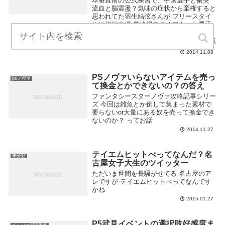
本番直前の公式練習で、中国選手と衝突
流血と脳震盪？気味の症状から棄権すると
思われてた羽生結弦さんが フリースタイ
ルに強行出場 最終滑走のオフトゥン選手
の出番直前の段階でなんと暫定一位！！
しかし、ジャンプで転倒連発したのに得点
高すぎない？...
2014.11.08
PSノヴァいらないアイテムを売っ
psノヴァ
て換金とかできないの？の答え
ファンタシースターノヴァ攻略記事シリー
ズ 今回は雑魚とか倒して集まった素材で
要らないor大量にある奴を売って換金でき
ないのか？ ってお話
2014.11.27
テイエムヒットべってなんだ？名
未分類
古屋女子大生のツイッター
ただいま世間を長騒がせてる 名古屋のア
レですが テイエムヒットべってなんです
かね
2015.01.27
P5武見イベントの選択肢好感度ま
ペルソナ5P5攻略