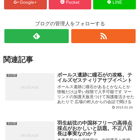
Google+
Pocket
LINE
ブログの管理人をフォローする
関連記事
ボールス遺跡に瞳石がの攻略。テ
未分類
イルズゼスティリアサブイベント
ボールス遺跡に瞳石があるとかなんとか
情報だけは早い段階で入手可能です マー
リンドの加護天族見つけて加護復活させた
あたりで 広場の村人からの会話で聞ける
2015.01.24
羽生結弦の中国杯フリーの高得点
未分類
採点がおかしいと話題。不正八百
長は事実なのか？