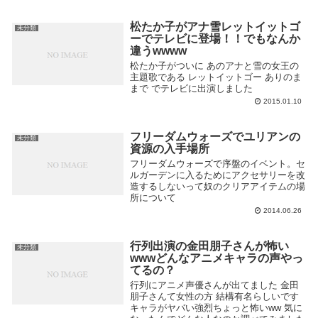
松たか子がアナ雪レットイットゴ
未分類
ーでテレビに登場！！でもなんか
違うwwww
松たか子がついに あのアナと雪の女王の
主題歌である レットイットゴー ありのま
まで でテレビに出演しました
2015.01.10
フリーダムウォーズでユリアンの
未分類
資源の入手場所
フリーダムウォーズで序盤のイベント。セ
ルガーデンに入るためにアクセサリーを改
造するしないって奴のクリアアイテムの場
所について
2014.06.26
行列出演の金田朋子さんが怖い
未分類
wwwどんなアニメキャラの声やっ
てるの？
行列にアニメ声優さんが出てました 金田
朋子さんて女性の方 結構有名らしいです
キャラがヤバい強烈ちょっと怖いww 気に