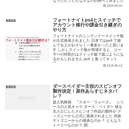
なったんでどんな人なのか調べてみました
2015.02.01
フォートナイトps4とスイッチで
未分類
アカウント移行や課金引き継ぎの
やり方
フォートナイトのニンテンドースイッチ版
が正式発表されました 日本ではps4 で遊
んでる人がおそらく一番多かったと思いま
す しかしスイッチ版が登場すると、ユー
ザーの何割かはスイッチ版で遊ぶようにな
るかもしれません ps4 と違ってネット
回...
2018.06.13
ダースベイダー主役のスピンオフ
未分類
製作決定！原作あらすじネタバ
レ？
超人気映画 『スター・ウォーズ』 シリ
ーズの人気キャラ ダース・ベイダー 彼を
主人公にしたスピンオフ作品の製作が デ
ィズニーから公式に発表されました 何故
ディズニーからの発表なのか？ どんなス
トーリーなのか？ 調...