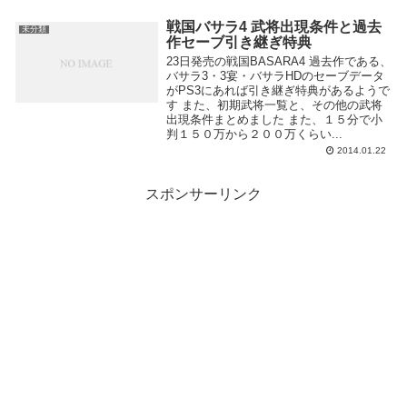
戦国バサラ4 武将出現条件と過去
未分類
作セーブ引き継ぎ特典
23日発売の戦国BASARA4 過去作である、
バサラ3・3宴・バサラHDのセーブデータ
がPS3にあれば引き継ぎ特典があるようで
す また、初期武将一覧と、その他の武将
出現条件まとめました また、１５分で小
判１５０万から２００万くらい...
2014.01.22
スポンサーリンク