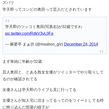
ズバリ
学天即ってコンビの奥田って芸人だとされています
学天即のツッコミ奥田(写真右)が32歳ですわ
pic.twitter.com/RdkV3vL0Fa
— 麻婆亭 まぁ坊 (@maaboo_glz)
December 24, 2014
まず単純に年齢が32歳
芸人奥田と、とある熟女女優がツイッターでやり取りして
るのが確認されてる
女優さんは学天即のライブも見に行ってる
女優さんが知人宅に泊まってるってのをツイートしてる時
に映り込んだ部屋の様子が