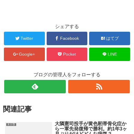
シェアする
Twitter
Facebook
はてブ
Google+
Pocket
LINE
ブログの管理人をフォローする
関連記事
大隣憲司投手が黄色靭帯骨化症か
未分類
ら一軍先発復帰で勝利。約1年3ヶ
月ぶりだけどどんな病気？