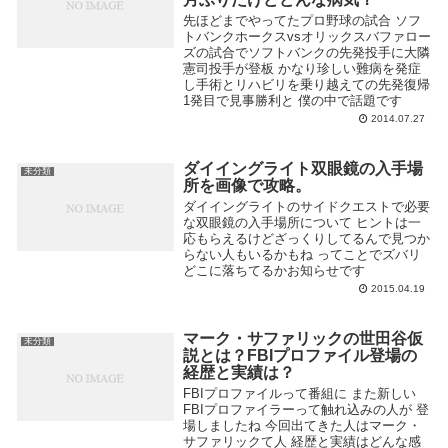
先ほどまでやってたプロ野球の試合 ソフ
トバンクホークスvsオリックスバファロー
ズの試合でソフトバンクの先発投手に大隣
憲司投手が登板 かなり珍しい難病を発症
し手術とリハビリを乗り越えての先発復帰
1発目で見事勝利と 僕の中で話題です
2014.07.27
ダイイングライト双眼鏡の入手場
未分類
所を画像で攻略。
ダイイングライトのサイドクエストで必要
な双眼鏡の入手場所について ヒントは一
応もらえるけどざっくりしてるんで見つか
らない人もいるかもね ってことでズバリ
どこに落ちてるかお知らせです
2015.04.19
マーク・サファリックの世田谷仮
未分類
説とは？FBIプロファイル登場の
経歴と実績は？
FBIプロファイルって番組に また新しい
FBIプロファイラーって触れ込みの人が 登
場しましたね 今回出てきた人はマーク・
サファリックて人 経歴と実績はどんな感