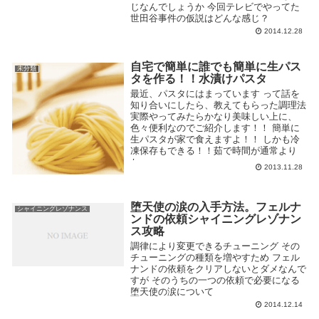
じなんでしょうか 今回テレビでやってた
世田谷事件の仮説はどんな感じ？
2014.12.28
自宅で簡単に誰でも簡単に生パス
未分類
タを作る！！水漬けパスタ
最近、パスタにはまっています って話を
知り合いにしたら、教えてもらった調理法
実際やってみたらかなり美味しい上に、
色々便利なのでご紹介します！！ 簡単に
生パスタが家で食えますよ！！ しかも冷
凍保存もできる！！茹で時間が通常より
か...
2013.11.28
堕天使の涙の入手方法。フェルナ
シャイニングレゾナンス
ンドの依頼シャイニングレゾナン
ス攻略
調律により変更できるチューニング その
チューニングの種類を増やすため フェル
ナンドの依頼をクリアしないとダメなんで
すが そのうちの一つの依頼で必要になる
堕天使の涙について
2014.12.14