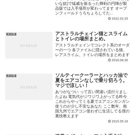
いな奴)で猛威を振るった輝剣の円陣が製
品版では入手場所が変わってます オープ
ンフィールドうろちょろしてた...
2022.02.25
アストラルチェイン猫とスライム
未分類
とトイレの場所まとめ。
アストラルチェインでコレクト系のオーダ
ーの一つ 各ファイルに隠されている猫、
レアスライム、トイレの場所をまとめます
2019.08.30
ソルティークーラーとハッカ油で
未分類
夏をエアコンなしで乗り切ろう。
マジで涼しい！
あつがなつい って言い間違い流行りまし
たよね 電気代がジワジワ上がってる昨今
これからやってくる夏でエアコンガンガン
使うのが少し不安なあなた ここ数年、南
国九州でエアコン使わずに生活してる僕の
裏技教えます
2015.05.16