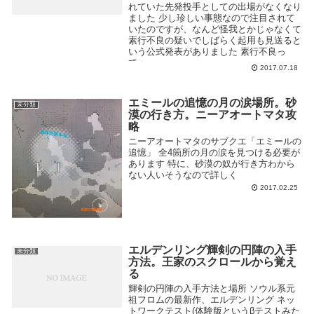
れていた先発投手としての出場がなくなり
ました 少し珍しい事態なので注目されて
いたのですが、なんど怪我とかじゃなくて
素行不良の疑いでしばらく起用も見送ると
いう公式発表がありました 素行不良っ
て...
2017.07.18
エミールの追憶の月の涙場所。砂
未分類
漠の行き方。ニーアオートマタ攻
略
ニーアオートマタのサブクエ「エミールの
追憶」 全4箇所の月の涙を見つける必要が
あります 特に、砂漠の奴が行き方わから
ない人いそうなので詳しく
2017.02.25
エルデンリング輝剣の円陣の入手
未分類
方法。王家のスクロールから覚え
る
輝剣の円陣の入手方法と場所 ソウル系元
祖フロムの最新作、エルデンリング ネッ
トワークテスト(体験版というβテストみた