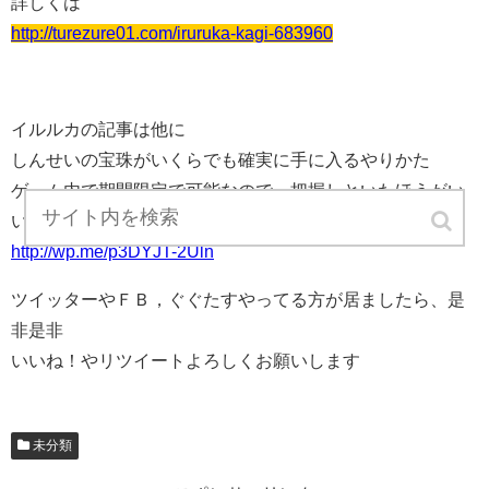
詳しくは
http://turezure01.com/iruruka-kagi-683960
イルルカの記事は他に
しんせいの宝珠がいくらでも確実に手に入るやりかた
ゲーム内で期間限定で可能なので、把握しといたほうがい
いです
http://wp.me/p3DYJT-2Uln
ツイッターやＦＢ，ぐぐたすやってる方が居ましたら、是
非是非
いいね！やリツイートよろしくお願いします
未分類