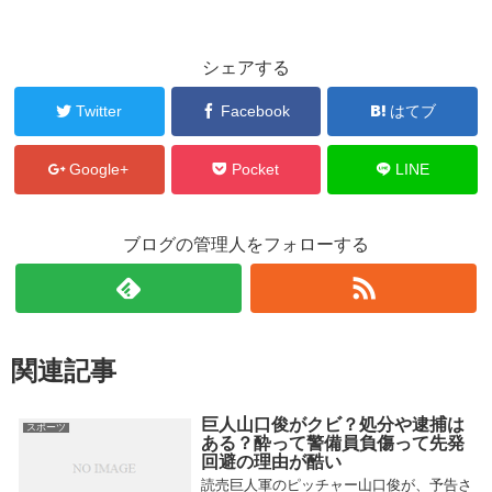
シェアする
Twitter
Facebook
はてブ
Google+
Pocket
LINE
ブログの管理人をフォローする
関連記事
巨人山口俊がクビ？処分や逮捕は
スポーツ
ある？酔って警備員負傷って先発
回避の理由が酷い
読売巨人軍のピッチャー山口俊が、予告さ