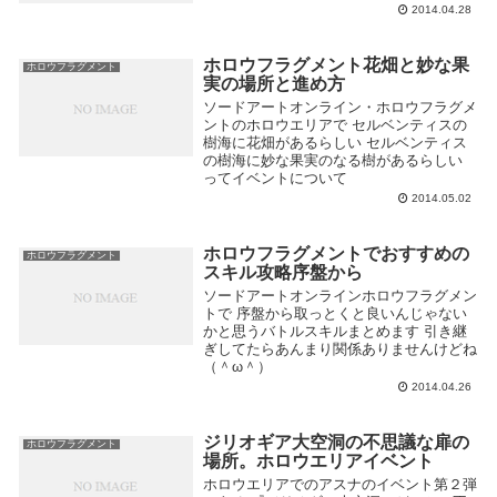
2014.04.28
ホロウフラグメント花畑と妙な果
ホロウフラグメント
実の場所と進め方
ソードアートオンライン・ホロウフラグメ
ントのホロウエリアで セルベンティスの
樹海に花畑があるらしい セルベンティス
の樹海に妙な果実のなる樹があるらしい
ってイベントについて
2014.05.02
ホロウフラグメントでおすすめの
ホロウフラグメント
スキル攻略序盤から
ソードアートオンラインホロウフラグメン
トで 序盤から取っとくと良いんじゃない
かと思うバトルスキルまとめます 引き継
ぎしてたらあんまり関係ありませんけどね
（＾ω＾）
2014.04.26
ジリオギア大空洞の不思議な扉の
ホロウフラグメント
場所。ホロウエリアイベント
ホロウエリアでのアスナのイベント第２弾