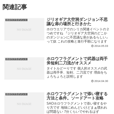
関連記事
ジリオギア大空洞ダンジョン不思
ホロウフラグメント
議な扉の場所と行きかた
ホロウエリアでのシリカ関連イベントの２
つめですね 『ジリオギア大空洞のどこか
のダンジョンに不思議な扉があるらしい』
って奴 これの攻略と進行手順になります
2014.05.03
ホロウフラグメントで武器は両手
ホロウフラグメント
斧短剣二刀流がオススメ
タイトルどーりです 個人的オススメの武
器は両手斧、短剣、二刀流です 理由をち
ょろちょろと説明します
2014.04.30
ホロウフラグメントで添い寝する
ホロウフラグメント
方法と条件。ソードアート攻略
SAOホロウフラグメントで添い寝するや
り方です 地味にめんどいけどまぁ慣れれ
ば問題ない 7分くらいでやれるはず