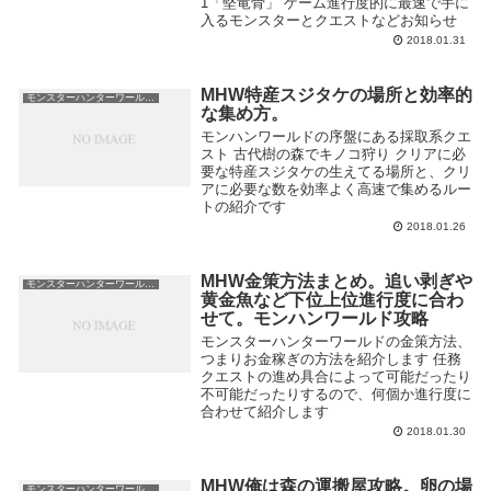
1「堅竜骨」 ゲーム進行度的に最速で手に
入るモンスターとクエストなどお知らせ
2018.01.31
MHW特産スジタケの場所と効率的
モンスターハンターワールド MHW
な集め方。
モンハンワールドの序盤にある採取系クエ
スト 古代樹の森でキノコ狩り クリアに必
要な特産スジタケの生えてる場所と、クリ
アに必要な数を効率よく高速で集めるルー
トの紹介です
2018.01.26
MHW金策方法まとめ。追い剥ぎや
モンスターハンターワールド MHW
黄金魚など下位上位進行度に合わ
せて。モンハンワールド攻略
モンスターハンターワールドの金策方法、
つまりお金稼ぎの方法を紹介します 任務
クエストの進め具合によって可能だったり
不可能だったりするので、何個か進行度に
合わせて紹介します
2018.01.30
MHW俺は森の運搬屋攻略。卵の場
モンスターハンターワールド MHW