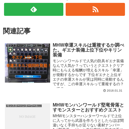
関連記事
MHW幸運スキルは重複するか調べ
モンスターハンターワールド MHW
た。ギエナ装備上位下位やキリン
装備
モンハンワールドで人気の防具ギエナ装備
なんで人気か？っていうとクエストクリア
時にもらえる報酬が増えるスキル「幸運」
が発動するからです 下位ギエナと上位ギ
エナの幸運スキルが実は同時に発動するん
ですが、この幸運スキルって重複するの？
っての...
2018.01.31
MHWモンハンワールド堅竜骨落と
モンスターハンターワールド MHW
すモンスターとおすすめクエスト
MHWモンスターハンターワールドで上位
に入ってから武器を作ろうとしたらほぼ間
違いなく手持ちが足りない素材ナンバー