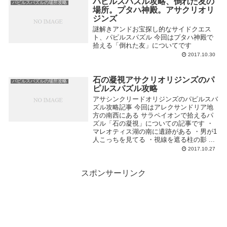
パピルスパズル攻略、倒れた友の
パピルスバズルの場所攻略
場所。プタハ神殿。アサクリオリ
ジンズ
謎解きアンドお宝探し的なサイドクエス
ト、パピルスパズル 今回はプタハ神殿で
拾える「倒れた友」についてです
2017.10.30
石の凝視アサクリオリジンズのパ
パピルスバズルの場所攻略
ピルスパズル攻略
アサシンクリードオリジンズのパピルスバ
ズル攻略記事 今回はアレクサンドリア地
方の南西にある サラペイオンで拾えるパ
ズル「石の凝視」についての記事です ・
マレオティス湖の南に遺跡がある ・男が1
人こっちを見てる ・視線を遮る柱の影 ...
2017.10.27
スポンサーリンク