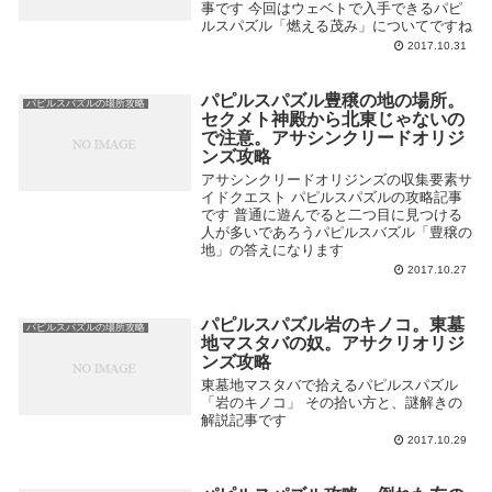
事です 今回はウェベトで入手できるパピ
ルスパズル「燃える茂み」についてですね
2017.10.31
パピルスパズル豊穣の地の場所。
パピルスバズルの場所攻略
セクメト神殿から北東じゃないの
で注意。アサシンクリードオリジ
ンズ攻略
アサシンクリードオリジンズの収集要素サ
イドクエスト パピルスパズルの攻略記事
です 普通に遊んでると二つ目に見つける
人が多いであろうパピルスバズル「豊穣の
地」の答えになります
2017.10.27
パピルスパズル岩のキノコ。東墓
パピルスバズルの場所攻略
地マスタバの奴。アサクリオリジ
ンズ攻略
東墓地マスタバで拾えるパピルスパズル
「岩のキノコ」 その拾い方と、謎解きの
解説記事です
2017.10.29