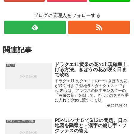
ブログの管理人をフォローする
関連記事
ドラクエ11黄泉の花の出現確率上
DQ11
げる方法。きぼうの花が咲く日ま
で攻略
ドラクエ11 のクエストの一つ きぼうの花
が咲く日まで 聖地ラムダのクエストです
ね 内容は、アラウネの転生モンスターの
「黄泉の花」を倒して、きぼうのタネを手
に入れて少女に渡すって奴
2017.08.04
P5ペルソナ５で5/13の問題。日本
PS4ゲームソフト攻略
地図を隣県と・漢字の崩し字・ソ
クラテスの答え