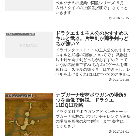
ペルソナ５の授業中問題シリーズ ５月１
３日のクイズの正解選択肢です さくっと
いきます
2016.09.15
ドラクエ１１主人公のおすすめス
PS4ゲームソフト攻略
キルと武器。片手剣か両手剣っど
ちが強い？
ドラゴンクエスト１１の主人公のおすすめ
スキルと武器の種類についてです 武器は
片手剣か両手剣どっちがおすすめ？ って
いう話の記事ですね ちなみにゲームを進
めれば、スキルの振り直しはできるし、レ
ベルを上げまくればほぼすべてのスキル...
2017.07.28
ナプガーナ密林ボウガンの場所5
ドラゴンクエスト11
つを画像で解説。ドラクエ
11DQ11攻略
ドラクエ11のボウガンアドベンチャー ナ
プガーナ密林のボウガンチャレンジ五箇所
の場所を画像の差で解説します 参考にし
てください
2017.08.01