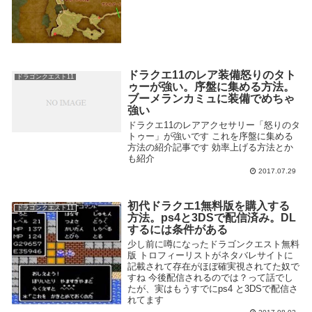
ドラクエ11のレア装備怒りのタト
ドラゴンクエスト11
ゥーが強い。序盤に集める方法。
ブーメランカミュに装備でめちゃ
強い
ドラクエ11のレアアクセサリー「怒りのタ
トゥー」が強いです これを序盤に集める
方法の紹介記事です 効率上げる方法とか
も紹介
2017.07.29
初代ドラクエ1無料版を購入する
ドラゴンクエスト11
方法。ps4と3DSで配信済み。DL
するには条件がある
少し前に噂になったドラゴンクエスト無料
版 トロフィーリストがネタバレサイトに
記載されて存在がほぼ確実視されてた奴で
すね 今後配信されるのでは？って話でし
たが、実はもうすでにps4 と3DSで配信さ
れてます