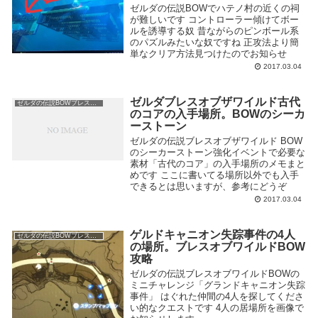
ゼルダの伝説BOWでハテノ村の近くの祠
が難しいです コントローラー傾けてボー
ルを誘導する奴 昔ながらのピンボール系
のパズルみたいな奴ですね 正攻法より簡
単なクリア方法見つけたのでお知らせ
2017.03.04
ゼルダブレスオブザワイルド古代
ゼルダの伝説BOWブレスオブザワイルド
のコアの入手場所。BOWのシーカ
ーストーン
ゼルダの伝説ブレスオブザワイルド BOW
のシーカーストーン強化イベントで必要な
素材「古代のコア」の入手場所のメモまと
めです ここに書いてる場所以外でも入手
できるとは思いますが、参考にどうぞ
2017.03.04
ゲルドキャニオン失踪事件の4人
ゼルダの伝説BOWブレスオブザワイルド
の場所。ブレスオブワイルドBOW
攻略
ゼルダの伝説ブレスオブワイルドBOWの
ミニチャレンジ「グランドキャニオン失踪
事件」 はぐれた仲間の4人を探してくださ
い的なクエストです 4人の居場所を画像で