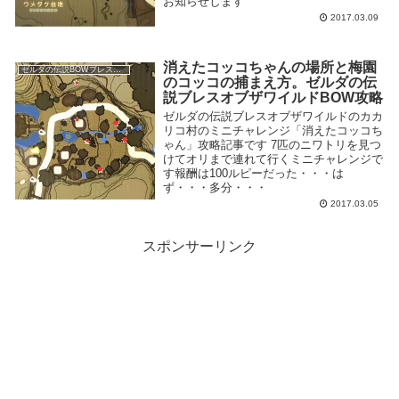
お知らせします
2017.03.09
消えたコッコちゃんの場所と梅園
ゼルダの伝説BOWブレスオブザワイルド
のコッコの捕まえ方。ゼルダの伝
説ブレスオブザワイルドBOW攻略
ゼルダの伝説ブレスオブザワイルドのカカ
リコ村のミニチャレンジ「消えたコッコち
ゃん」攻略記事です 7匹のニワトリを見つ
けてオリまで連れて行くミニチャレンジで
す報酬は100ルピーだった・・・は
ず・・・多分・・・
2017.03.05
スポンサーリンク