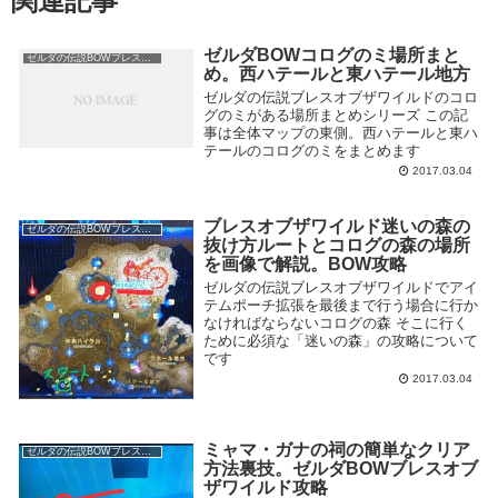
関連記事
ゼルダBOWコログのミ場所まと
ゼルダの伝説BOWブレスオブザワイルド
め。西ハテールと東ハテール地方
ゼルダの伝説ブレスオブザワイルドのコロ
グのミがある場所まとめシリーズ この記
事は全体マップの東側。西ハテールと東ハ
テールのコログのミをまとめます
2017.03.04
ブレスオブザワイルド迷いの森の
ゼルダの伝説BOWブレスオブザワイルド
抜け方ルートとコログの森の場所
を画像で解説。BOW攻略
ゼルダの伝説ブレスオブザワイルドでアイ
テムポーチ拡張を最後まで行う場合に行か
なければならないコログの森 そこに行く
ために必須な「迷いの森」の攻略について
です
2017.03.04
ミャマ・ガナの祠の簡単なクリア
ゼルダの伝説BOWブレスオブザワイルド
方法裏技。ゼルダBOWブレスオブ
ザワイルド攻略