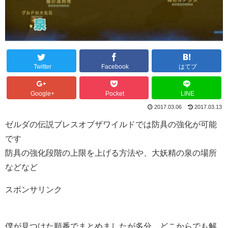
Twitter
Facebook
はてブ
Google+
Pocket
LINE
2017.03.06
2017.03.13
ゼルダの伝説ブレスオブザワイルドでは防具の強化が可能
です
防具の強化段階の上限を上げる方法や、大妖精の泉の場所
などなど
スポンサリンク
僕が見つけた順番でまとめましたが多分、どこからでも解