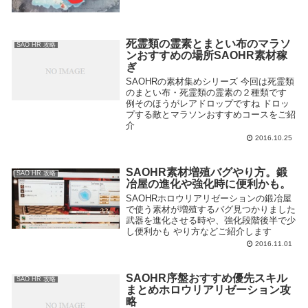
死霊類の霊素とまとい布のマラソ
SAO HR 攻略
ンおすすめの場所SAOHR素材稼
ぎ
SAOHRの素材集めシリーズ 今回は死霊類
のまとい布・死霊類の霊素の２種類です
例そのほうがレアドロップですね ドロッ
プする敵とマラソンおすすめコースをご紹
介
2016.10.25
SAOHR素材増殖バグやり方。鍛
SAO HR 攻略
冶屋の進化や強化時に便利かも。
SAOHRホロウリアリゼーションの鍛冶屋
で使う素材が増殖するバグ見つかりました
武器を進化させる時や、強化段階後半で少
し便利かも やり方などご紹介します
2016.11.01
SAOHR序盤おすすめ優先スキル
SAO HR 攻略
まとめホロウリアリゼーション攻
略