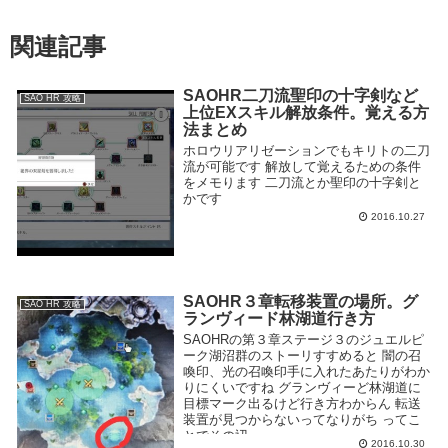
関連記事
SAOHR二刀流聖印の十字剣など
SAO HR 攻略
上位EXスキル解放条件。覚える方
法まとめ
ホロウリアリゼーションでもキリトの二刀
流が可能です 解放して覚えるための条件
をメモります 二刀流とか聖印の十字剣と
かです
2016.10.27
SAOHR３章転移装置の場所。グ
SAO HR 攻略
ランヴィード林湖道行き方
SAOHRの第３章ステージ３のジュエルピ
ーク湖沼群のストーリすすめると 闇の召
喚印、光の召喚印手に入れたあたりがわか
りにくいですね グランヴィーど林湖道に
目標マーク出るけど行き方わからん 転送
装置が見つからないってなりがち ってこ
とでその辺...
2016.10.30