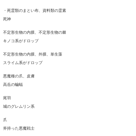
・死霊類のまとい布、資料類の霊素
死神
不定形生物の内膜、不定形生物の棘
キノコ系がドロップ
不定形生物の内膜、外膜、単生藻
スライム系がドロップ
悪魔種の爪、皮膚
高岳の蝙蝠
尾羽
城のグレムリン系
爪
斧持った悪魔戦士