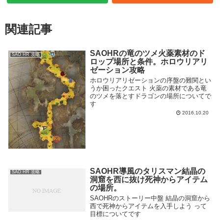
関連記事
SAOHRの竜のツメ火薬素材のド
SAO HR 攻略
ロップ場所と条件。ホロウリアリ
ゼーション攻略
ホロウリアリゼーションの序盤の難関とい
うか困ったクエスト 火薬の素材である竜
のツメを落とすドラゴンの場所についてで
す
2016.10.20
SAOHR導風のタリスマン結晶の
SAO HR 攻略
洞窟を西に抜け死神からアイテム
の場所。
SAOHRのストーリー中盤 結晶の洞窟から
西で死神からアイテムを入手しよう って
目標についてです