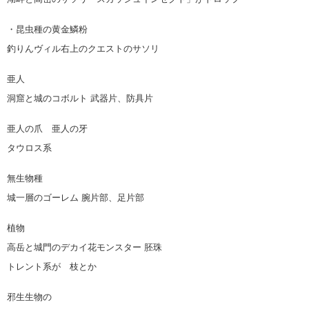
・昆虫種の黄金鱗粉
釣りんヴィル右上のクエストのサソリ
亜人
洞窟と城のコボルト 武器片、防具片
亜人の爪 亜人の牙
タウロス系
無生物種
城一層のゴーレム 腕片部、足片部
植物
高岳と城門のデカイ花モンスター 胚珠
トレント系が 枝とか
邪生生物の