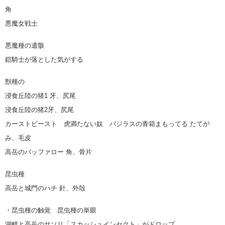
角
悪魔女戦士
悪魔種の遺骸
鎧騎士が落とした気がする
獣種の
浸食丘陸の猪1 牙、尻尾
浸食丘陸の猪2牙、尻尾
カーストビースト 虎満たない奴 バジラスの青箱まもってる たてが
み、毛皮
高岳のバッファロー 角、骨片
昆虫種
高岳と城門のハチ 針、外殻
・昆虫種の触覚 昆虫種の単眼
湖畔と高岳のサソリ「スカッシュインセクト」がドロップ