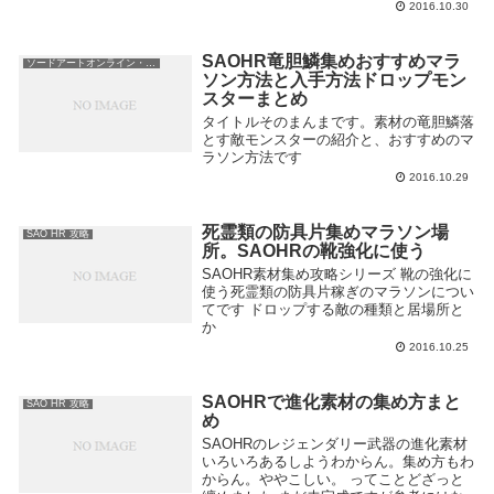
2016.10.30
SAOHR竜胆鱗集めおすすめマラ
ソードアートオンライン・ホロウリアリゼーション
ソン方法と入手方法ドロップモン
スターまとめ
タイトルそのまんまです。素材の竜胆鱗落
とす敵モンスターの紹介と、おすすめのマ
ラソン方法です
2016.10.29
死霊類の防具片集めマラソン場
SAO HR 攻略
所。SAOHRの靴強化に使う
SAOHR素材集め攻略シリーズ 靴の強化に
使う死霊類の防具片稼ぎのマラソンについ
てです ドロップする敵の種類と居場所と
か
2016.10.25
SAOHRで進化素材の集め方まと
SAO HR 攻略
め
SAOHRのレジェンダリー武器の進化素材
いろいろあるしようわからん。集め方もわ
からん。ややこしい。 ってことどざっと