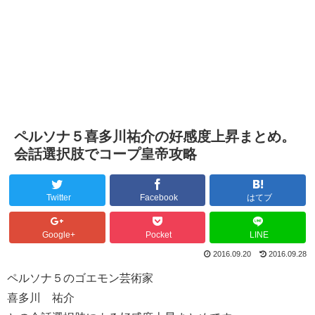
ペルソナ５喜多川祐介の好感度上昇まとめ。
会話選択肢でコープ皇帝攻略
Twitter
Facebook
はてブ
Google+
Pocket
LINE
2016.09.20
2016.09.28
ペルソナ５のゴエモン芸術家
喜多川 祐介