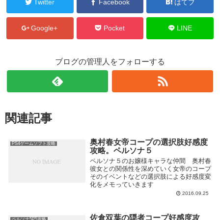
Twitter
Facebook
はてブ
Google+
Pocket
LINE
ブログの管理人をフォローする
関連記事
奥村春女帝コープの選択肢好感度
PS4ゲームソフト攻略
攻略。ペルソナ５
ペルソナ５のお嬢様キャラな仲間 奥村春
彼女との関係性を深めていく女帝のコープ
そのイベントなどの選択肢による好感度変
化をメモっていきます
2016.09.25
佐倉双葉の隠者コープ好感度攻
ペルソナ5P5攻略