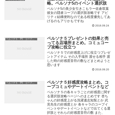
略。ペルソナ5のイベント選択肢
ペルソナ5の美少女引きこもラー佐倉双葉
彼女の隠者コープの選択肢攻略です アビ
リティ結構便利なのである程度優先してあ
げるのもアリかもですね
2016.09.24
ペルソナ５プレゼントの効果と売
ペルソナ５ P5 コープ コミュ
ってる店場所まとめ。コミュコー
プ攻略に役立つ
ペルソナ５での好感度上げに役立つプレゼ
ントアイテム その入手場所 渡せる相手 渡
した時の好感度音符の数などまとめようと
思います
2016.09.20
ペルソナ５好感度攻略まとめ。コ
ペルソナ５ P5 コープ コミュ
ープコミュやデートイベントなど
ペルソナ５の各キャラごとの好感度に関す
る選択肢攻略ページヘのまとめです 杏ち
ゃんの好感度上がる洗濯遺志知覧とか 武
見先生の好感度とか 各キャラのコープイ
ベントやデートイベントなどで出てくる選
択肢とそれらの好感度音符の数 また、