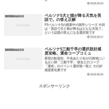
各...
2016.09.20
ペルソナ5犬と猫が降る天気を英
ペルソナ5P5攻略
語で。の答え正解
P5ペルソナ5の授業中の雑学シリーズ 今回
は「英語で犬と猫が降るはどんな天気？」
という話題の答えになる選択肢です
2016.09.17
ペルソナ5三船千早の選択肢好感
ペルソナ5P5攻略
度攻略。運命コープコミュ
新宿の歓楽街、中央あたり右がの路地にい
る占い師「三船千早」 彼女とのコープ
「運命」のイベント選択肢一覧と その好
感度変化量です
2016.09.20
スポンサーリンク