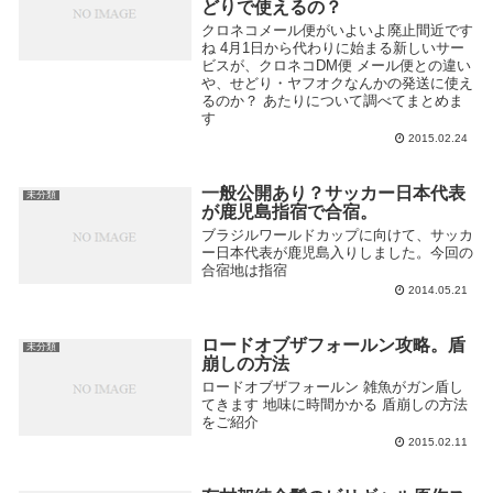
どりで使えるの？
クロネコメール便がいよいよ廃止間近です
ね 4月1日から代わりに始まる新しいサー
ビスが、クロネコDM便 メール便との違い
や、せどり・ヤフオクなんかの発送に使え
るのか？ あたりについて調べてまとめま
す
2015.02.24
一般公開あり？サッカー日本代表
未分類
が鹿児島指宿で合宿。
ブラジルワールドカップに向けて、サッカ
ー日本代表が鹿児島入りしました。今回の
合宿地は指宿
2014.05.21
ロードオブザフォールン攻略。盾
未分類
崩しの方法
ロードオブザフォールン 雑魚がガン盾し
てきます 地味に時間かかる 盾崩しの方法
をご紹介
2015.02.11