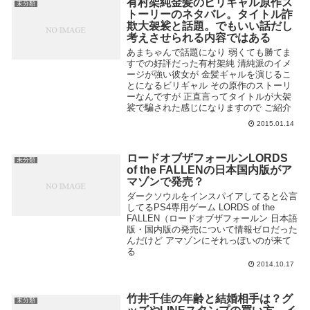
有村架純金髪のビリギャル原作ス
未分類
トーリーのネタバレ。タイトル詐
欺大袈裟と話題。でもいい話だし
考えさせられる内容ではある
あまちゃんで話題になり 弱くても勝てま
すでの好評だった有村架純 清純派のイメ
ージが強い彼女が 金髪ギャルを演じるこ
とになるビリギャル その原作のストーリ
ーなんですが 正直言ってタイトルが大袈
裟で騙された感じになりますので ご紹介
...
2015.01.14
ロードオブザフォールンLORDS
未分類
of the FALLENの日本国内版がア
マゾンで発売？
ダークソウルをインスパイアしてると公言
してるPS4専用ゲーム LORDS of the
FALLEN（ロードオブザフォールン 日本語
版・国内版の発売について情報ゼロだった
んだけど アマゾンにそれっぽいのが来て
る
2014.10.17
竹井千佳の年齢と結婚相手は？グ
未分類