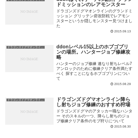
ドミッションのレアモンスター
ドラゴンズドグマオンラインのグランドミ
ッション グリッテン砦攻防戦でレアモン
スターというか隠しモンスター見つけまし
た
2015.09.13
ddonレベル15以上のホブゴブリ
ドラゴンズドグマオンライン攻略
ンの場所。ハンタージョブ修練攻
略
ハンターのジョブ修練 連なり射ちレベル7
アンロックのために修練クリア条件満たす
べく 探すことになるホブゴブリンについ
て
2015.08.29
ドラゴンズドグマオンライン降ら
ドラゴンズドグマオンライン攻略
し射ちジョブ修練のおすすめ狩場
ドラゴンズドグマのアタッカー職なハンタ
ー そのスキルの一つ、降らし射ちのジョ
ブ修練クリア条件のモブ狩りについて
2015.08.30