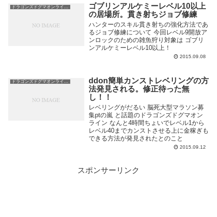
ゴブリンアルケミーレベル10以上
ドラゴンズドグマオンライン攻略
の居場所。貫き射ちジョブ修練
ハンターのスキル貫き射ちの強化方法であ
るジョブ修練について 今回レベル9開放ア
ンロックのための雑魚狩り対象は ゴブリ
ンアルケミーレベル10以上！
2015.09.08
ddon簡単カンストレベリングの方
ドラゴンズドグマオンライン攻略
法発見される。修正待った無
し！！
レベリングがだるい 脳死大型マラソン募
集ptの嵐 と話題のドラゴンズドグマオン
ライン なんと4時間ちょいでレベル1から
レベル40までカンストさせる上に金稼ぎも
できる方法が発見されたとのこと
2015.09.12
スポンサーリンク