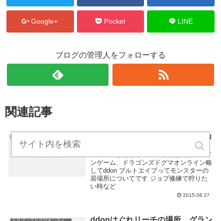
Google+
Pocket
LINE
ブログの管理人をフォローする
関連記事
ddonブルトエイプの居場所。ジョ
ドラゴンズドグマオンライン攻略
ブ修練でレベル10以上を倒せなど
カプコンからリリースの基本無料オンライ
ンゲーム、ドラゴンズドグマオンライン略
してddon ブルトエイプってモンスターの
居場所についてです ジョブ修練で狩りた
い時など
2015.08.27
ddonはぐれリーチの場所。グラン
ドラゴンズドグマオンライン攻略