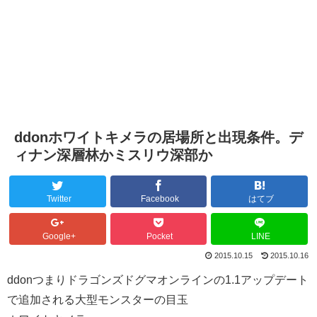
ddonホワイトキメラの居場所と出現条件。デ
ィナン深層林かミスリウ深部か
Twitter
Facebook
はてブ
Google+
Pocket
LINE
2015.10.15
2015.10.16
ddonつまりドラゴンズドグマオンラインの1.1アップデート
で追加される大型モンスターの目玉