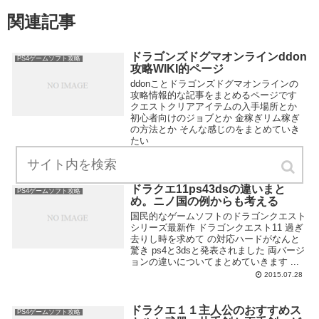
関連記事
ドラゴンズドグマオンラインddon
PS4ゲームソフト攻略
攻略WIKI的ページ
ddonことドラゴンズドグマオンラインの
攻略情報的な記事をまとめるページです
クエストクリアアイテムの入手場所とか
初心者向けのジョブとか 金稼ぎリム稼ぎ
の方法とか そんな感じのをまとめていき
たい
2015.07.07
ドラクエ11ps43dsの違いまと
PS4ゲームソフト攻略
め。ニノ国の例からも考える
国民的なゲームソフトのドラゴンクエスト
シリーズ最新作 ドラゴンクエスト11 過ぎ
去りし時を求めて の対応ハードがなんと
驚き ps4と3dsと発表されました 両バージ
ョンの違いについてまとめていきます ...
2015.07.28
ドラクエ１１主人公のおすすめス
PS4ゲームソフト攻略