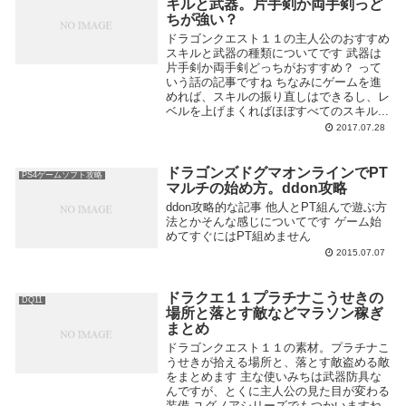
キルと武器。片手剣か両手剣っど
ちが強い？
ドラゴンクエスト１１の主人公のおすすめ
スキルと武器の種類についてです 武器は
片手剣か両手剣どっちがおすすめ？ って
いう話の記事ですね ちなみにゲームを進
めれば、スキルの振り直しはできるし、レ
ベルを上げまくればほぼすべてのスキル...
2017.07.28
ドラゴンズドグマオンラインでPT
PS4ゲームソフト攻略
マルチの始め方。ddon攻略
ddon攻略的な記事 他人とPT組んで遊ぶ方
法とかそんな感じについてです ゲーム始
めてすぐにはPT組めません
2015.07.07
ドラクエ１１プラチナこうせきの
DQ11
場所と落とす敵などマラソン稼ぎ
まとめ
ドラゴンクエスト１１の素材。プラチナこ
うせきが拾える場所と、落とす敵盗める敵
をまとめます 主な使いみちは武器防具な
んですが、とくに主人公の見た目が変わる
装備 ユグノアシリーズでもつかいますね