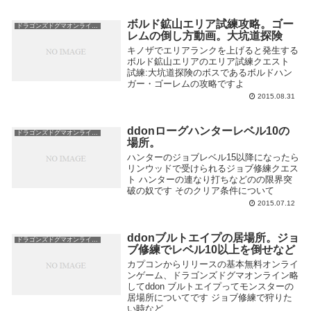
ボルド鉱山エリア試練攻略。ゴー
ドラゴンズドグマオンライン攻略
レムの倒し方動画。大坑道探険
キノザでエリアランクを上げると発生する
ボルド鉱山エリアのエリア試練クエスト
試練:大坑道探険のボスであるボルドハン
ガー・ゴーレムの攻略ですよ
2015.08.31
ddonローグハンターレベル10の
ドラゴンズドグマオンライン攻略
場所。
ハンターのジョブレベル15以降になったら
リンウッドで受けられるジョブ修練クエス
ト ハンターの連なり打ちなどのの限界突
破の奴です そのクリア条件について
2015.07.12
ddonブルトエイプの居場所。ジョ
ドラゴンズドグマオンライン攻略
ブ修練でレベル10以上を倒せなど
カプコンからリリースの基本無料オンライ
ンゲーム、ドラゴンズドグマオンライン略
してddon ブルトエイプってモンスターの
居場所についてです ジョブ修練で狩りた
い時など