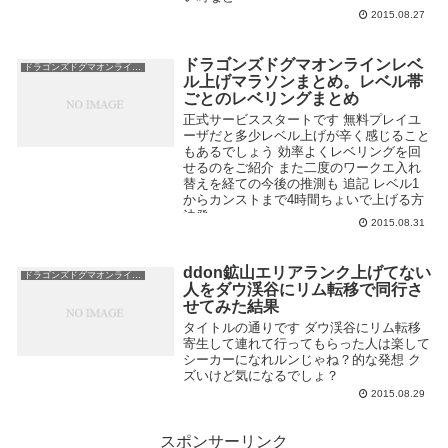
2015.08.27
ドラゴンズドグマオンラインレベ
ドラゴンズドグマオンライン攻略
ル上げマラソンまとめ。レベル帯
ごとのレベリングまとめ
正式サービススタートです 無料プレイユ
ーザだと多少レベル上げが辛く感じること
もあるでしょう 効率よくレベリングを回
せるのをご紹介 また二度のワークエ入れ
替えを経ての今後の推測も 追記 レベル1
からカンストまで4時間ちょいで上げる方
法発...
2015.08.31
ddon鉱山エリアランク上げてない
ドラゴンズドグマオンライン攻略
人をダウ渓谷にリム転移で同行さ
せてみた結果
タイトルの通りです ダウ渓谷にリム転移
寄生して連れて行ってもらった人は楽して
シーカーになれルンじゃね？的な発想 ク
ズいけど気になるでしょ？
2015.08.29
スポンサーリンク