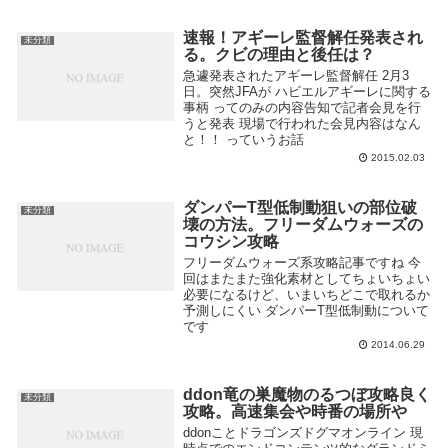
速報！アギーレ監督解任発表され
未分類
る。クビの理由と後任は？
急遽発表されたアギーレ監督解任 2月3
日。突然JFAが ハビエルアギーレに関する
事柄 ってのみの内容告知で記者会見を行
うと発表 現場で行われた会見内容はなん
と！！ っていうお話
2015.02.03
ダンパーT型低制動狙いの部位破
未分類
壊の方法。フリーダムウォーズの
コウシン攻略
フリーダムウォーズ系攻略記事ですね 今
回はまたまた強化素材としてちょいちょい
必要になるけど、いまいちどこで取れるか
予測しにくい ダンパーT型低制動について
です
2014.06.29
ddon竜の巣魔物のるつぼ攻略良く
未分類
攻略。高速集会や時番の場所や
ddonことドラゴンズドグマオンライン 現