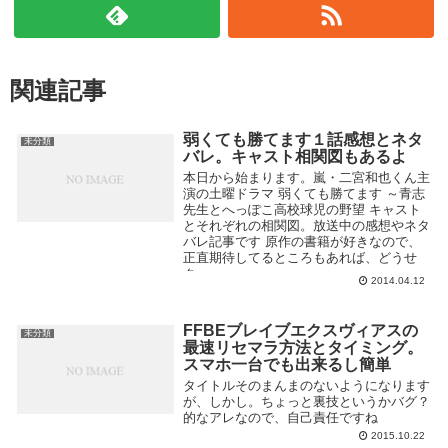
関連記事
弱くても勝てます１話感想とネタ
未分類
バレ。キャスト相関図もあるよ
本日から始まります。嵐・二宮和也くん主
演の土曜ドラマ 弱くても勝てます ～青志
先生とへっぽこ高校球児の野望 キャスト
とそれぞれの相関図。放送中の感想やネタ
バレ記事です 原作の書籍が好きなので、
正直期待してるところもあれば、どうせ
ク...
2014.04.12
FFBEブレイブエクスヴィアスの
未分類
最速リセマラ方法とタイミング。
スマホ一台でも出来るし簡単
タイトルそのまんまのないようになります
が、しかし。ちょっと裏技というかバグ？
的なアレなので、自己責任ですね
2015.10.22