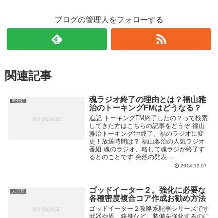
ブログの管理人をフォローする
関連記事
魂ラジオ終了の理由とは？福山雅
未分類
治のトーキングFMはどうなる？
追記 トーキングFM終了したの？って検索
してきた方はこちらの記事をどうぞ 福山
雅治トーキングfm終了。福のラジオに変
更！放送時間は？ 福山雅治の人気ラジオ
番組 魂のラジオ、略して魂ラジが終了す
るとのことです 突然の発表...
2014.12.07
ゴッドイーター２。強化に必要な
未分類
各種密度複合コア作成お勧め方法
ゴッドイーター２攻略系記事シリーズです
武器や盾、銃身など。装備を強化するのに