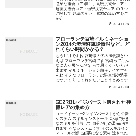
必須な複合コア 特に、高密度複合コア・
超密度複合コア・極密度複合コア の３つ
に関して 効率の良い、素材の集め方をご
紹介
2013.11.26
フローランテ宮崎イルミネーショ
未分類
ン2014の渋滞駐車場情報など。ど
れくらい時間かかる？
もう12月ですね 宮崎県の冬の風物詩とい
えば フローランテ宮崎です 宮崎ってこん
なに人が居たんだな って思うくらい人が
来ます イルミネーション超キレイですも
んね そんなフローランテの駐車場や渋滞
について 知っておきたいことまとめます
...
2014.12.03
GE2RBレイジバースト遺された神
未分類
機レアの集め方
ゴッドイーター2レイジバーストからの新
システム スキルインストール 装備に好き
なスキルを付与して 自分だけの装備が作
れます 的なシステムです そのスキルイン
ストールの際に必要になる素材 遺された