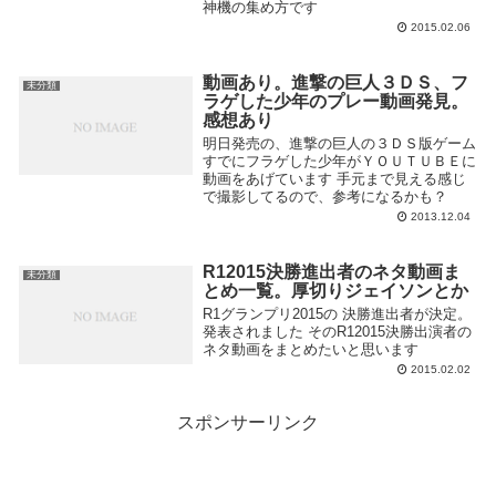
神機の集め方です
2015.02.06
動画あり。進撃の巨人３ＤＳ、フ
未分類
ラゲした少年のプレー動画発見。
感想あり
明日発売の、進撃の巨人の３ＤＳ版ゲーム
すでにフラゲした少年がＹＯＵＴＵＢＥに
動画をあげています 手元まで見える感じ
で撮影してるので、参考になるかも？
2013.12.04
R12015決勝進出者のネタ動画ま
未分類
とめ一覧。厚切りジェイソンとか
R1グランプリ2015の 決勝進出者が決定。
発表されました そのR12015決勝出演者の
ネタ動画をまとめたいと思います
2015.02.02
スポンサーリンク