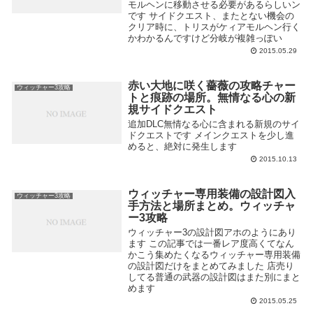
モルヘンに移動させる必要があるらしいン
です サイドクエスト、またとない機会の
クリア時に、トリスがケィアモルヘン行く
かわかるんですけど分岐が複雑っぽい
2015.05.29
赤い大地に咲く薔薇の攻略チャー
ウィッチャー3攻略
トと痕跡の場所。無情なる心の新
規サイドクエスト
追加DLC無情なる心に含まれる新規のサイ
ドクエストです メインクエストを少し進
めると、絶対に発生します
2015.10.13
ウィッチャー専用装備の設計図入
ウィッチャー3攻略
手方法と場所まとめ。ウィッチャ
ー3攻略
ウィッチャー3の設計図アホのようにあり
ます この記事では一番レア度高くてなん
かこう集めたくなるウィッチャー専用装備
の設計図だけをまとめてみました 店売り
してる普通の武器の設計図はまた別にまと
めます
2015.05.25