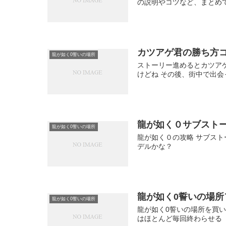
の説明やコツなど、まとめ
カツアゲ君の勝ち方
龍が如く0誓いの場所
ストーリー進めるとカツア
けどね その後、街中で出
龍が如く０サブスト
龍が如く0誓いの場所
龍が如く０の攻略 サブス
デルかな？
龍が如く0誓いの場
龍が如く0誓いの場所
龍が如く0誓いの場所を買い
はほとんど毎回終わらせる