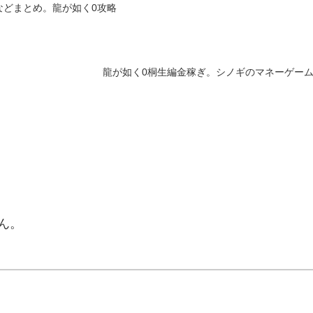
などまとめ。龍が如く0攻略
龍が如く0桐生編金稼ぎ。シノギのマネーゲーム
ん。