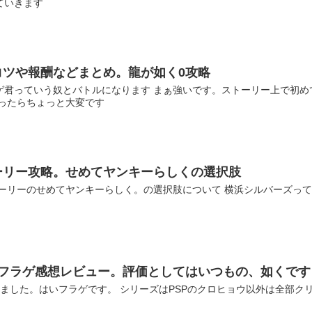
ていきます
コツや報酬などまとめ。龍が如く0攻略
ゲ君っていう奴とバトルになります まぁ強いです。ストーリー上で初
会ったらちょっと大変です
ーリー攻略。せめてヤンキーらしくの選択肢
トーリーのせめてヤンキーらしく。の選択肢について 横浜シルバーズっ
所フラゲ感想レビュー。評価としてはいつもの、如くです
ました。はいフラゲです。 シリーズはPSPのクロヒョウ以外は全部ク