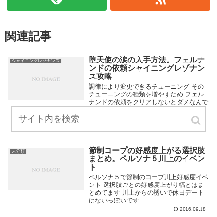
関連記事
堕天使の涙の入手方法。フェルナ
シャイニングレゾナンス
ンドの依頼シャイニングレゾナン
ス攻略
調律により変更できるチューニング その
チューニングの種類を増やすため フェル
ナンドの依頼をクリアしないとダメなんで
すが そのうちの一つの依頼で必要になる
堕天使の涙について
2014.12.14
節制コープの好感度上がる選択肢
未分類
まとめ。ペルソナ５川上のイベン
ト
ペルソナ５で節制のコープ川上好感度イベ
ント 選択肢ごとの好感度上がり幅とはま
とめてます 川上からの誘いで休日デート
はないっぽいです
2016.09.18