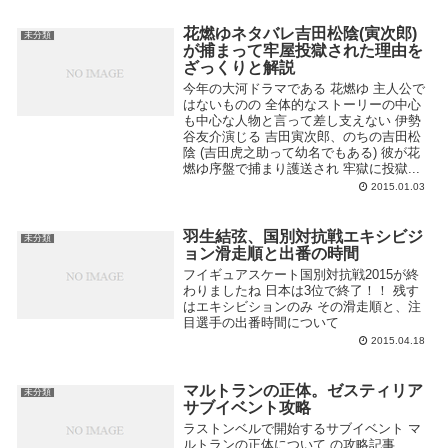
花燃ゆネタバレ吉田松陰(寅次郎)
未分類
が捕まって牢屋投獄された理由を
ざっくりと解説
今年の大河ドラマである 花燃ゆ 主人公で
はないものの 全体的なストーリーの中心
も中心な人物と言って差し支えない 伊勢
谷友介演じる 吉田寅次郎、のちの吉田松
陰 (吉田虎之助って幼名でもある) 彼が花
燃ゆ序盤で捕まり護送され 牢獄に投獄...
2015.01.03
羽生結弦、国別対抗戦エキシビジ
未分類
ョン滑走順と出番の時間
フイギュアスケート国別対抗戦2015が終
わりましたね 日本は3位で終了！！ 残す
はエキシビションのみ その滑走順と、注
目選手の出番時間について
2015.04.18
マルトランの正体。ゼスティリア
未分類
サブイベント攻略
ラストンベルで開始するサブイベント マ
ルトランの正体について の攻略記事