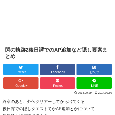
閃の軌跡2後日譚でのAP追加など隠し要素ま
とめ
Twitter
Facebook
はてブ
Google+
Pocket
LINE
2014.09.29
2014.09.30
終章のあと、外伝クリアーしてから出てくる
後日譚での隠しクエストてかAP追加とかについて