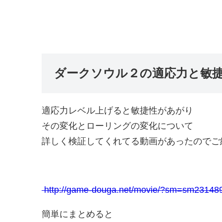
ダークソウル２の適応力と敏
適応力レベル上げると敏捷性があがり
その変化とローリングの変化について
詳しく検証してくれてる動画があったのでご
http://game-douga.net/movie/?sm=sm23148
簡単にまとめると