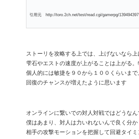
引用元 http://toro.2ch.net/test/read.cgi/gamerpg/139494397
ストーリを攻略する上では、上げないなら上
雫石やエストの速度が上がることは上がる。
個人的には敏捷を９０から１００くらいまで
回復のチャンスが増えたように思います
オンラインに繋いでの対人対戦ではどうなん
僕はあまり、対人は力いれないんで良く分か
相手の攻撃モーションを把握して回避タイミ